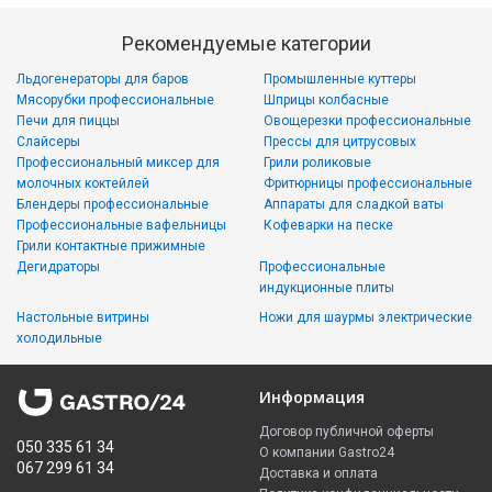
Рекомендуемые категории
Льдогенераторы для баров
Промышленные куттеры
Мясорубки профессиональные
Шприцы колбасные
Печи для пиццы
Овощерезки профессиональные
Слайсеры
Прессы для цитрусовых
Профессиональный миксер для
Грили роликовые
молочных коктейлей
Фритюрницы профессиональные
Блендеры профессиональные
Аппараты для сладкой ваты
Профессиональные вафельницы
Кофеварки на песке
Грили контактные прижимные
Дегидраторы
Профессиональные
индукционные плиты
Настольные витрины
Ножи для шаурмы электрические
холодильные
Информация
Договор публичной оферты
050 335 61 34
О компании Gastro24
067 299 61 34
Доставка и оплата