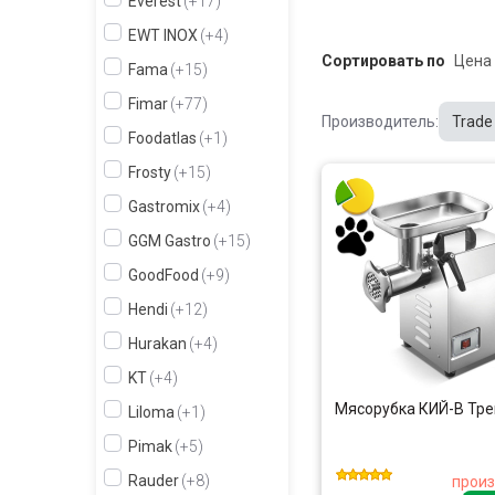
Everest
+17
EWT INOX
+4
Сортировать по
Fama
+15
Fimar
+77
Производитель:
Trade
Foodatlas
+1
Frosty
+15
Gastromix
+4
GGM Gastro
+15
GoodFood
+9
Hendi
+12
Hurakan
+4
KT
+4
Мясорубка КИЙ-В Тре
Liloma
+1
Pimak
+5
Rauder
+8
произ