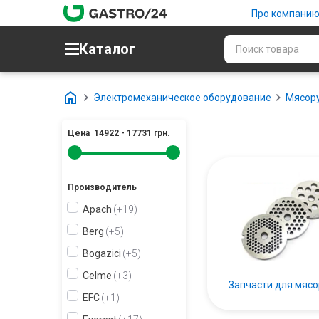
Про компани
Каталог
Электромеханическое оборудование
Мясор
Цена
14922
-
17731
грн.
Производитель
Apach
+19
Berg
+5
Bogazici
+5
Celme
+3
Запчасти для мясо
EFC
+1