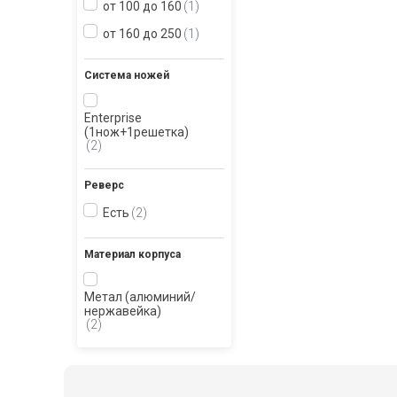
от 100 до 160
1
от 160 до 250
1
Система ножей
Enterprise
(1нож+1решетка)
2
Реверс
Есть
2
Материал корпуса
Метал (алюминий/
нержавейка)
2