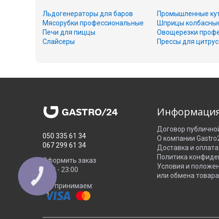
Льдогенераторы для баров
Промышленные ку
Мясорубки профессиональные
Шприцы колбасны
Печи для пиццы
Овощерезки проф
Слайсеры
Прессы для цитру
Информаци
Договор публично
050 335 61 34
О компании Gastro
067 299 61 34
Доставка и оплата
Политика конфиде
Оформить заказ
Условия и положе
8:00 - 23:00
или обмена товара
КНОПКА
ЗВ'ЯЗКУ
Мы принимаем: