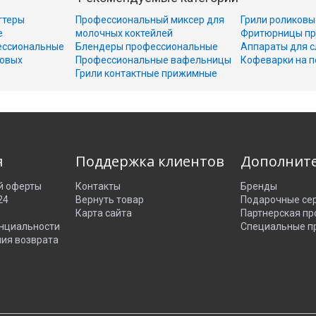
ттеры
Профессиональный миксер для
Грили роликовы
е
молочных коктейлей
Фритюрницы пр
ессиональные
Блендеры профессиональные
Аппараты для с
совых
Профессиональные вафельницы
Кофеварки на п
Грили контактные прижимные
я
Поддержка клиентов
Дополнит
й оферты
Контакты
Бренды
24
Вернуть товар
Подарочные се
Карта сайта
Партнерская п
нциальности
Специальные п
ния возврата