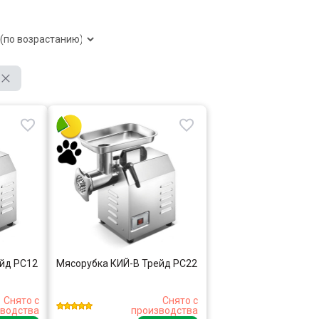
йд PC12
Мясорубка КИЙ-В Трейд PC22
Снято с
Снято с
водства
производства