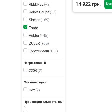
14 922 грн.
Куп
REEDNEE
+2
Robot Coupe
+1
Sirman
+69
Trade
Vektor
+45
ZUVER
+38
Торгтехмаш
+16
Напряжение, В
220В
2
Функция терки
Нет
2
Производительность, кг/
ч