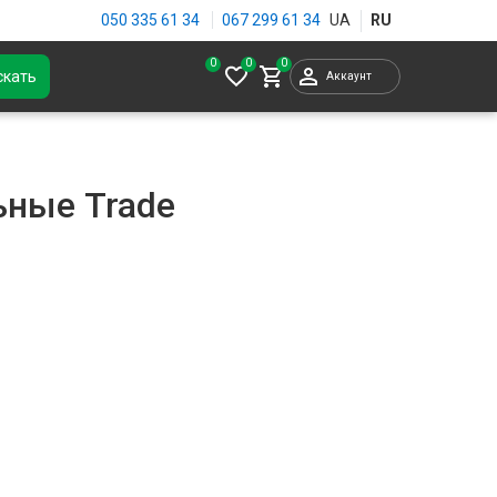
050 335 61 34
067 299 61 34
0
скать
Аккаунт
ьные Trade