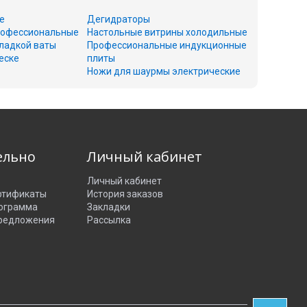
е
Дегидраторы
офессиональные
Настольные витрины холодильные
ладкой ваты
Профессиональные индукционные
еске
плиты
Ножи для шаурмы электрические
ельно
Личный кабинет
Личный кабинет
ртификаты
История заказов
рограмма
Закладки
редложения
Рассылка