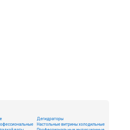
е
Дегидраторы
офессиональные
Настольные витрины холодильные
ладкой ваты
Профессиональные индукционные