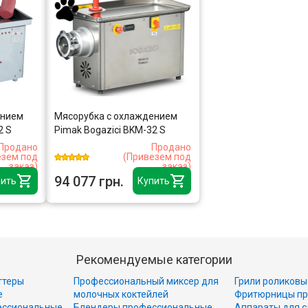
ением
Мясорубка с охлаждением
2 S
Pimak Bogazici BKM-32 S
Продано
Продано
езем под
(Привезем под
заказ)
заказ)
94 077 грн.
ить
Купить
Рекомендуемые категории
ттеры
Профессиональный миксер для
Грили роликовы
е
молочных коктейлей
Фритюрницы пр
ессиональные
Блендеры профессиональные
Аппараты для с