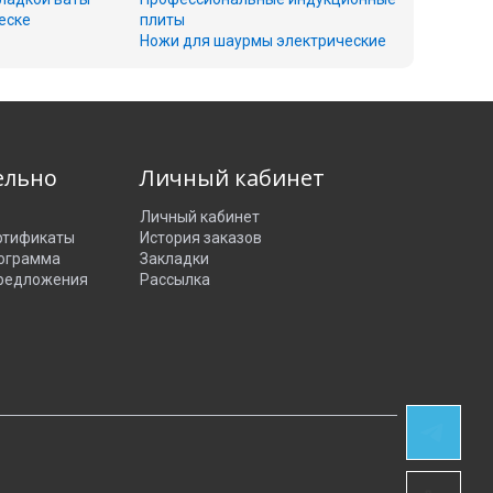
еске
плиты
Ножи для шаурмы электрические
ельно
Личный кабинет
Личный кабинет
ртификаты
История заказов
рограмма
Закладки
редложения
Рассылка
СВЯЗЬ В
TELEGRAM
НАШИ