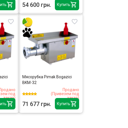
54 600 грн.
ить
Купить
zici
Мясорубка Pimak Bogazici
BKM-32
Продано
Продано
езем под
(Привезем под
заказ)
заказ)
71 677 грн.
ить
Купить