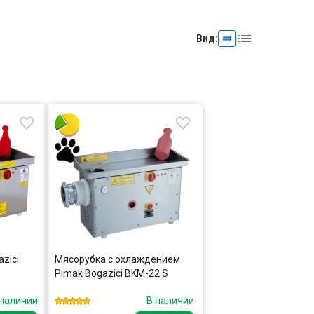
Вид:
zici
Мясорубка с охлаждением
Pimak Bogazici BKM-22 S
 наличии
В наличии