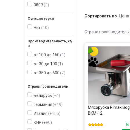
380В
3
Сортировать по
Функция терки
Нет
10
Страна производитель:
Производительность, кг/
ч
от 100 до 160
1
от 30 до 100
1
от 350 до 600
7
Страна производитель
Беларусь
+4
Германия
+49
Мясорубка Pimak Boga
BKM-12
Италия
+155
КНР
+80
В