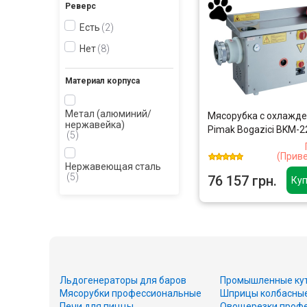
Реверс
Есть
2
Нет
8
Материал корпуса
Метал (алюминий/
Мясорубка с охлажд
нержавейка)
Pimak Bogazici BKM-2
5
(Прив
Нержавеющая сталь
5
76 157 грн.
Куп
Льдогенераторы для баров
Промышленные ку
Мясорубки профессиональные
Шприцы колбасны
Печи для пиццы
Овощерезки проф