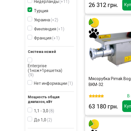
Нидерланды
+11
26 312 грн.
Куп
Турция
Украина
+2
Финляндия
+1
Франция
+1
Система ножей
Enterprise
(1нож+1решетка)
9
Мясорубка Pimak Boga
Нет информации
1
BKM-32
В
Мощность общая
диапазон, кВт
63 180 грн.
Куп
1,1 - 3,0
8
До 1,0
2