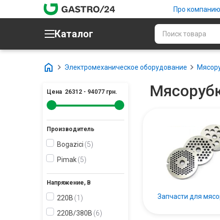
Про компани
Каталог
Электромеханическое оборудование
Мясор
Мясорубк
Цена
26312
-
94077
грн.
Производитель
Bogazici
5
Pimak
5
Напряжение, В
Запчасти для мясо
220В
1
220В/380В
6