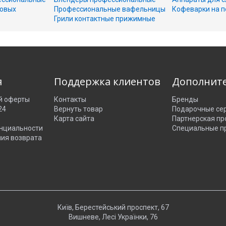
совых
Профессиональные вафельницы
Кофеварки на п
Грили контактные прижимные
я
Поддержка клиентов
Дополнит
й оферты
Контакты
Бренды
24
Вернуть товар
Подарочные се
Карта сайта
Партнерская п
нциальности
Специальные п
ния возврата
Київ, Берестейський проспект, 67
Вишневе, Лесі Українки, 76