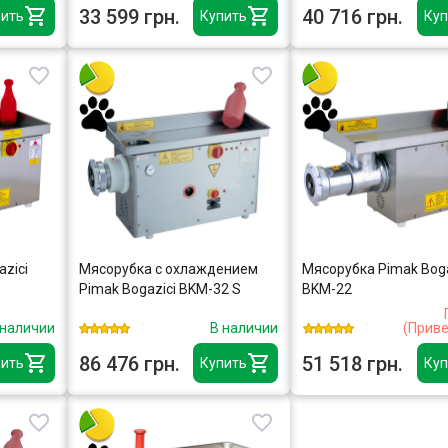
33 599 грн.
40 716 грн.
ить
Купить
Куп
zici
Мясорубка с охлаждением
Мясорубка Pimak Boga
Pimak Bogazici BKM-32 S
BKM-22
 наличии
В наличии
(Прив
86 476 грн.
51 518 грн.
ить
Купить
Куп