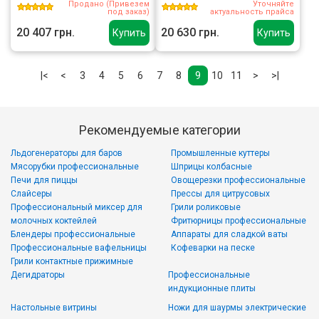
Продано (Привезем
Уточняйте
под заказ)
актуальность прайса
20 407 грн.
20 630 грн.
Купить
Купить
|<
<
3
4
5
6
7
8
9
10
11
>
>|
Рекомендуемые категории
Льдогенераторы для баров
Промышленные куттеры
Мясорубки профессиональные
Шприцы колбасные
Печи для пиццы
Овощерезки профессиональные
Слайсеры
Прессы для цитрусовых
Профессиональный миксер для
Грили роликовые
молочных коктейлей
Фритюрницы профессиональные
Блендеры профессиональные
Аппараты для сладкой ваты
Профессиональные вафельницы
Кофеварки на песке
Грили контактные прижимные
Дегидраторы
Профессиональные
индукционные плиты
Настольные витрины
Ножи для шаурмы электрические