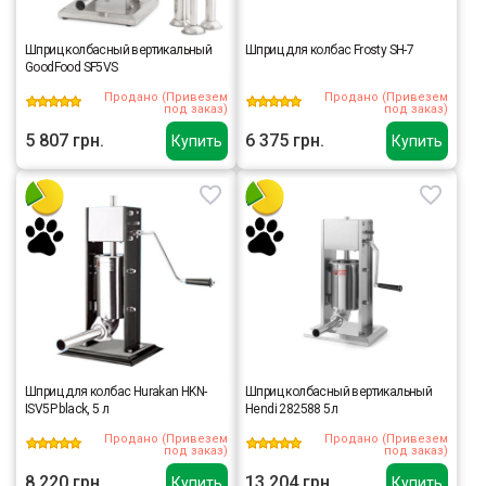
Шприц колбасный вертикальный
Шприц для колбас Frosty SH-7
GoodFood SF5VS
Продано (Привезем
Продано (Привезем
под заказ)
под заказ)
5 807 грн.
6 375 грн.
Купить
Купить
Шприц для колбас Hurakan HKN-
Шприц колбасный вертикальный
ISV5P black, 5 л
Hendi 282588 5л
Продано (Привезем
Продано (Привезем
под заказ)
под заказ)
8 220 грн.
13 204 грн.
Купить
Купить