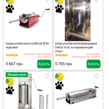
Шприц колбасный GoodFood SF5H
Шприц колбасный вертикальный
червоний
Vektor VS-3L из нержавеющей
стали
Продано (Привезем
Уточняйте
под заказ)
актуальность прайса
5 607 грн.
5 755 грн.
Купить
Купить
Лучшая цена