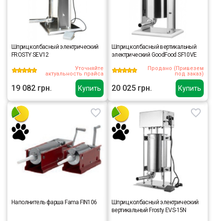
Шприц колбасный электрический
Шприц колбасный вертикальный
FROSTY SEV12
электрический GoodFood SF10VE
Уточняйте
Продано (Привезем
актуальность прайса
под заказ)
19 082 грн.
20 025 грн.
Купить
Купить
Наполнитель фарша Fama FIN106
Шприц колбасный электрический
вертикальный Frosty EVS-15N