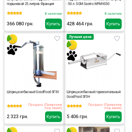
поршневой 25 литров Франция
- 50 л. GGM Gastro WFMHS50
В наличии
В наличии
366 080 грн.
428 464 грн.
Купить
Купить
Лучшая цена
Шприц колбасный GoodFood SF3V
Шприц колбасный горизонтальный
GoodFood SF3H
Продано (Привезем
Продано (Привезем
под заказ)
под заказ)
2 323 грн.
5 406 грн.
Купить
Купить