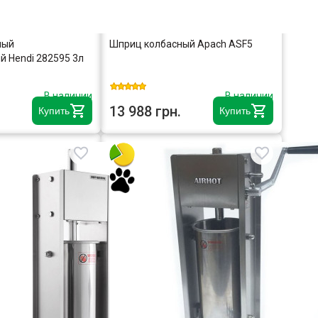
ный
Шприц колбасный Apach ASF5
й Hendi 282595 3л
В наличии
В наличии
13 988 грн.
Купить
Купить