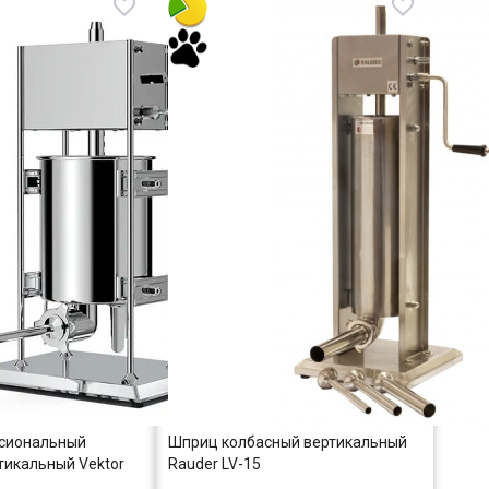
сиональный
Шприц колбасный вертикальный
тикальный Vektor
Rauder LV-15