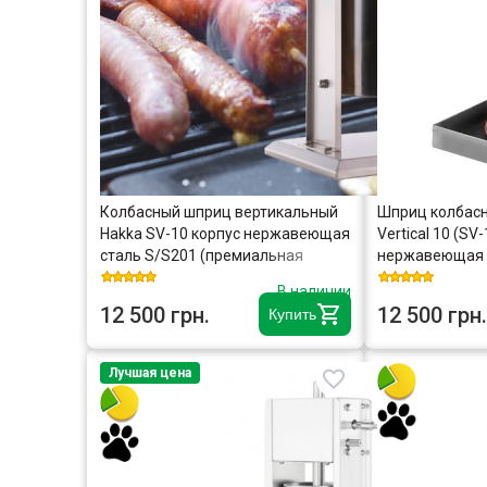
Колбасный шприц вертикальный
Шприц колбасн
Hakka SV-10 корпус нержавеющая
Vertical 10 (SV
сталь S/S201 (премиальная
нержавеющая 
марка), крепкие шестерни, 2
(премиальная 
В наличии
скорости
шестерни, 2 ско
12 500 грн.
12 500 грн.
Купить
уплотнительны
Лучшая цена