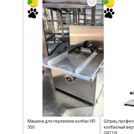
Машина для перевязки колбас HR-
Шприц профес
350
колбасный вер
GRT10L