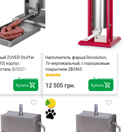
ый ZUVER Stuffer
Наполнитель фарша Revolution,
-10) корпус
7л-вертикальный, с порошковым
сталь S/S201
покрытием 282465
марка), крепкие
В наличии
В наличии
рости, 5 насадок, 2
12 505 грн.
Купить
Купить
х кольца