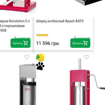
рша Revolution 5 л
Шприц колбасный Apach ASF3
й с порошковым
2458
В наличии
В наличии
11 596 грн.
Купить
Купить