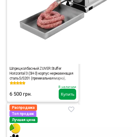
Шприц колбасный ZUVER Stuffer
Horizontal 3 (SH-3) корпус нержавеющая
сталь S/S201 (премиальная марка),
крепкие шестерни, 2 скорости, 5 насадок,
В наличии
2 уплотнительных кольца
6 500 грн.
Купить
Распродажа
Топ продаж
Лучшая цена