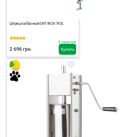
Шприц колбасный EWT INOX TK3L
В наличии
2 696 грн.
Купить