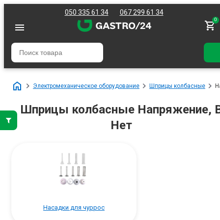
050 335 61 34
067 299 61 34
0
Электромеханическое оборудование
Шприцы колбасные
Н
Шприцы колбасные Напряжение, 
Нет
Насадки для чуррос