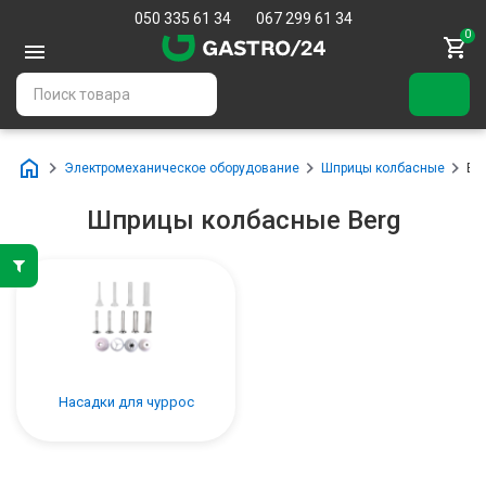
050 335 61 34
067 299 61 34
0
Электромеханическое оборудование
Шприцы колбасные
Be
Шприцы колбасные Berg
Насадки для чуррос