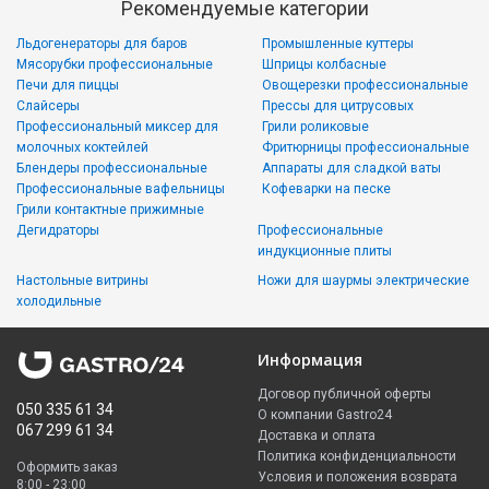
Рекомендуемые категории
Льдогенераторы для баров
Промышленные куттеры
Мясорубки профессиональные
Шприцы колбасные
Печи для пиццы
Овощерезки профессиональные
Слайсеры
Прессы для цитрусовых
Профессиональный миксер для
Грили роликовые
молочных коктейлей
Фритюрницы профессиональные
Блендеры профессиональные
Аппараты для сладкой ваты
Профессиональные вафельницы
Кофеварки на песке
Грили контактные прижимные
Дегидраторы
Профессиональные
индукционные плиты
Настольные витрины
Ножи для шаурмы электрические
холодильные
Информация
Договор публичной оферты
050 335 61 34
О компании Gastro24
067 299 61 34
Доставка и оплата
Политика конфиденциальности
Оформить заказ
Условия и положения возврата
8:00 - 23:00