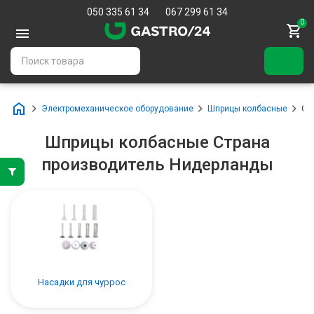
050 335 61 34
067 299 61 34
0
Электромеханическое оборудование
Шприцы колбасные
Ст
Шприцы колбасные Страна
производитель Нидерланды
Насадки для чуррос