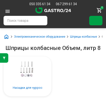
050 335 61 34
067 299 61 34
0
Электромеханическое оборудование
Шприцы колбасные
Об
Шприцы колбасные Объем, литр 8
Насадки для чуррос