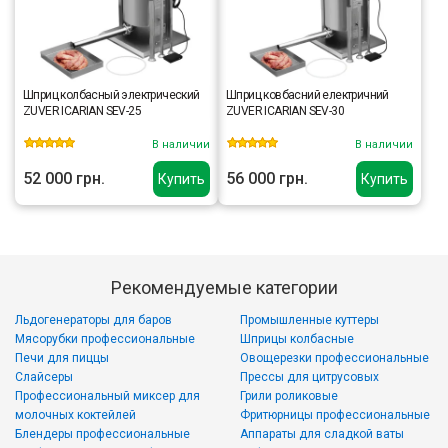
Шприц колбасный электрический
Шприц ковбасний електричний
ZUVER ICARIAN SEV-25
ZUVER ICARIAN SEV-30
В наличии
В наличии
52 000 грн.
56 000 грн.
Купить
Купить
Рекомендуемые категории
Льдогенераторы для баров
Промышленные куттеры
Мясорубки профессиональные
Шприцы колбасные
Печи для пиццы
Овощерезки профессиональные
Слайсеры
Прессы для цитрусовых
Профессиональный миксер для
Грили роликовые
молочных коктейлей
Фритюрницы профессиональные
Блендеры профессиональные
Аппараты для сладкой ваты