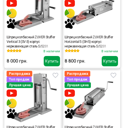
Шприц колбасный ZUVER Stuffer
Шприц колбасный ZUVER Stuffer
Vertical 3 (SV-3) корпус
Horizontal 5 (SH-5) корпус
нержавеющая сталь S/S201
нержавеющая сталь S/S201
(премиальная марка), крепкие
(премиальная марка), крепкие
В наличии
В наличии
шестерни, 2 скорости, 5 насадок, 2
шестерни, 2 скорости, 5 насадок, 2
уплотнительных кольца
уплотнительных кольца
8 000 грн.
8 800 грн.
Купить
Купить
Распродажа
Распродажа
Топ продаж
Топ продаж
Лучшая цена
Лучшая цена
Шприц колбасный ZUVER Stuffer
Шприц колбасный ZUVER Stuffer