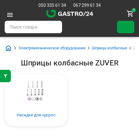
050 335 61 34
067 299 61 34
0
Электромеханическое оборудование
Шприцы колбасные
ZU
Шприцы колбасные ZUVER
Насадки для чуррос