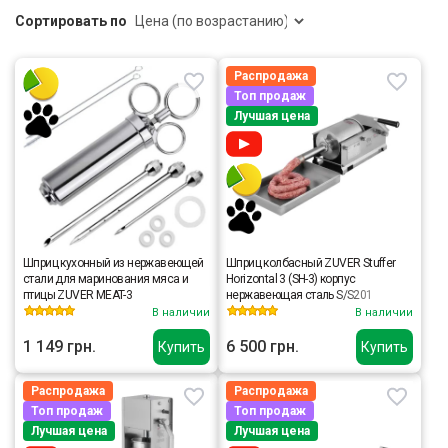
Сортировать по
Распродажа
Топ продаж
Лучшая цена
Шприц кухонный из нержавеющей
Шприц колбасный ZUVER Stuffer
стали для маринования мяса и
Horizontal 3 (SH-3) корпус
птицы ZUVER MEAT-3
нержавеющая сталь S/S201
(премиальная марка), крепкие
В наличии
В наличии
шестерни, 2 скорости, 5 насадок, 2
уплотнительных кольца
1 149 грн.
6 500 грн.
Купить
Купить
Распродажа
Распродажа
Топ продаж
Топ продаж
Лучшая цена
Лучшая цена