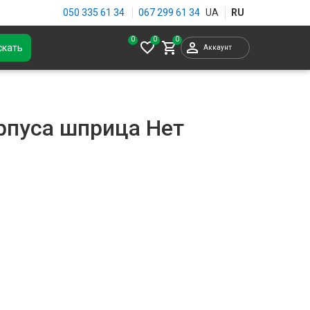
050 335 61 34
067 299 61 34
0
скать
Аккаунт
рпуса шприца Нет