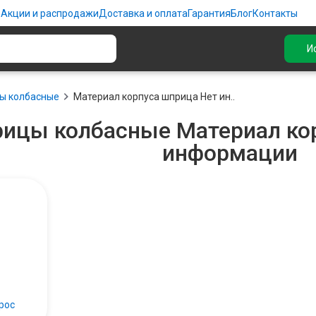
ю
Акции и распродажи
Доставка и оплата
Гарантия
Блог
Контакты
И
ы колбасные
Материал корпуса шприца Нет ин..
ицы колбасные Материал ко
информации
рос