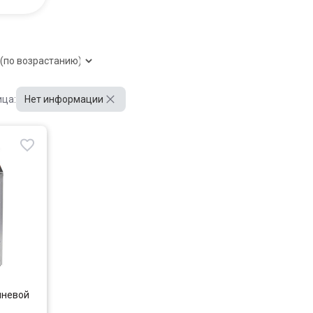
ица:
Нет информации
шневой