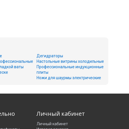
е
Дегидраторы
офессиональные
Настольные витрины холодильные
ладкой ваты
Профессиональные индукционные
еске
плиты
Ножи для шаурмы электрические
ельно
Личный кабинет
Личный кабинет