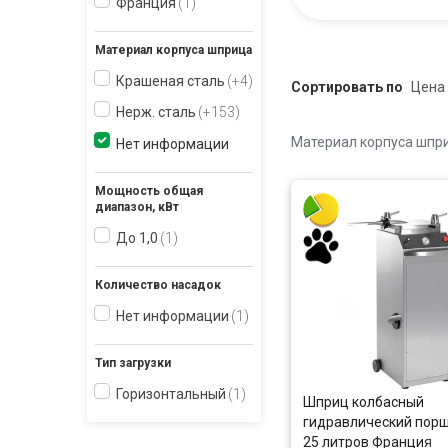
Франция
1
Материал корпуса шприца
Крашеная сталь
+4
Сортировать по
Нерж. сталь
+153
Материал корпуса шпр
Нет информации
Мощность общая
диапазон, кВт
До 1,0
1
Количество насадок
Нет информации
1
Тип загрузки
Горизонтальный
1
Шприц колбасный
гидравлический пор
25 литров Франция