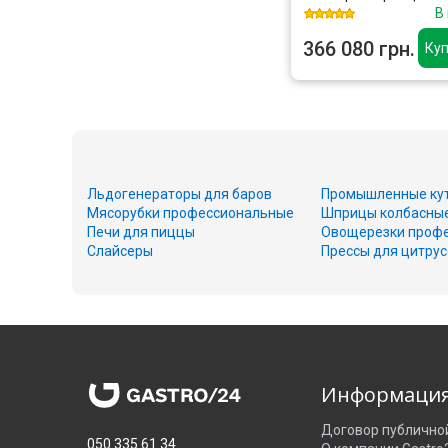
В
366 080 грн.
Куп
Льдогенераторы для баров
Промышленные ку
Мясорубки профессиональные
Шприцы колбасны
Печи для пиццы
Овощерезки проф
Слайсеры
Прессы для цитру
Информаци
Договор публично
050 335 61 34