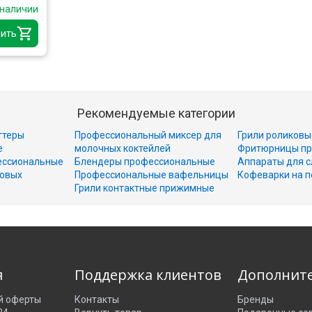
 наличии
ить
Рекомендуемые категории
ттеры
Профессиональный миксер для
Грили роликовы
е
молочных коктейлей
Фритюрницы пр
ессиональные
Блендеры профессиональные
Аппараты для с
совых
Профессиональные вафельницы
Кофеварки на п
Грили контактные прижимные
я
Поддержка клиентов
Дополнит
й оферты
Контакты
Бренды