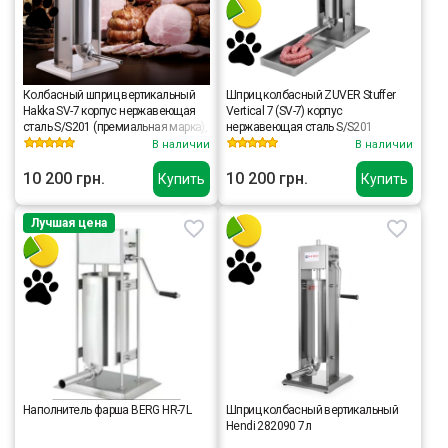
Колбасный шприц вертикальный
Шприц колбасный ZUVER Stuffer
Hakka SV-7 корпус нержавеющая
Vertical 7 (SV-7) корпус
сталь S/S201 (премиальная марка),
нержавеющая сталь S/S201
крепкие шестерни, 2 скорости
(премиальная марка), крепкие
В наличии
В наличии
шестерни, 2 скорости, 5 насадок, 2
уплотнительных кольца
10 200 грн.
10 200 грн.
Купить
Купить
Лучшая цена
Наполнитель фарша BERG HR-7L
Шприц колбасный вертикальный
Hendi 282090 7л