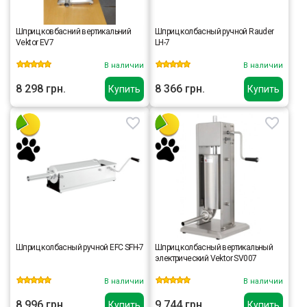
Шприц ковбасний вертикальний
Шприц колбасный ручной Rauder
Vektor EV7
LH-7
В наличии
В наличии
8 298 грн.
8 366 грн.
Купить
Купить
Шприц колбасный ручной EFC SFH-7
Шприц колбасный вертикальный
электрический Vektor SV007
В наличии
В наличии
8 996 грн.
9 744 грн.
Купить
Купить