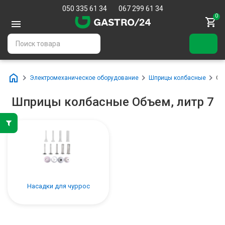
050 335 61 34
067 299 61 34
0
Электромеханическое оборудование
Шприцы колбасные
Об
Шприцы колбасные Объем, литр 7
Насадки для чуррос