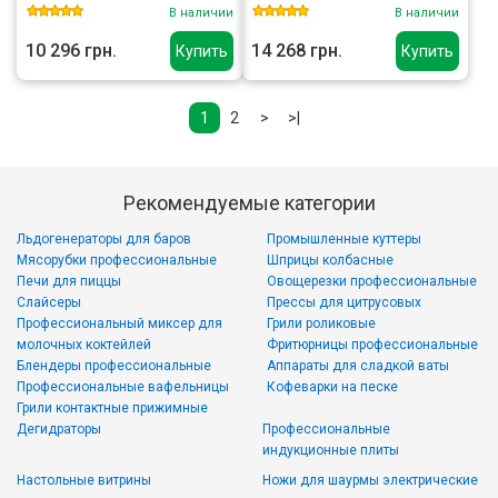
В наличии
В наличии
10 296 грн.
14 268 грн.
Купить
Купить
1
2
>
>|
Рекомендуемые категории
Льдогенераторы для баров
Промышленные куттеры
Мясорубки профессиональные
Шприцы колбасные
Печи для пиццы
Овощерезки профессиональные
Слайсеры
Прессы для цитрусовых
Профессиональный миксер для
Грили роликовые
молочных коктейлей
Фритюрницы профессиональные
Блендеры профессиональные
Аппараты для сладкой ваты
Профессиональные вафельницы
Кофеварки на песке
Грили контактные прижимные
Дегидраторы
Профессиональные
индукционные плиты
Настольные витрины
Ножи для шаурмы электрические