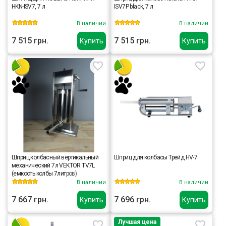
HKN-ISV7, 7 л
ISV7P black, 7 л
В наличии
В наличии
7 515 грн.
7 515 грн.
Купить
Купить
Шприц колбасный вертикальный
Шприц для колбасы Трейд HV-7
механический 7л VEKTOR TV7L
(емкость колбы 7литров)
В наличии
В наличии
7 667 грн.
7 696 грн.
Купить
Купить
Лучшая цена