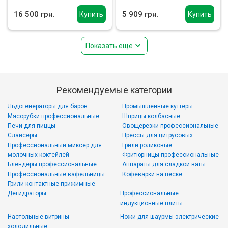
16 500 грн.
5 909 грн.
Купить
Купить
Показать еще
Рекомендуемые категории
Льдогенераторы для баров
Промышленные куттеры
Мясорубки профессиональные
Шприцы колбасные
Печи для пиццы
Овощерезки профессиональные
Слайсеры
Прессы для цитрусовых
Профессиональный миксер для
Грили роликовые
молочных коктейлей
Фритюрницы профессиональные
Блендеры профессиональные
Аппараты для сладкой ваты
Профессиональные вафельницы
Кофеварки на песке
Грили контактные прижимные
Дегидраторы
Профессиональные
индукционные плиты
Настольные витрины
Ножи для шаурмы электрические
холодильные