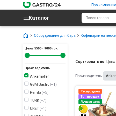
Про компани
Каталог
Оборудование для бара
Кофеварки на песке
Цена
5500
-
9000
грн.
Сортировать по
Производитель
Производитель:
Ankem
Ankemoller
GGM Gastro
+1
Распродажа
Remta
+5
Топ продаж
TURK
+7
Лучшая цена
URET
+1