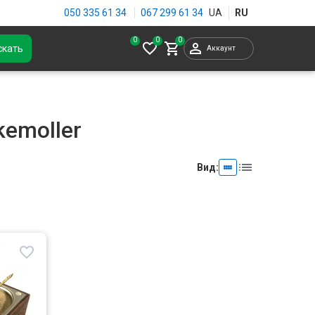
050 335 61 34
067 299 61 34
0
скать
Аккаунт
kemoller
Вид: