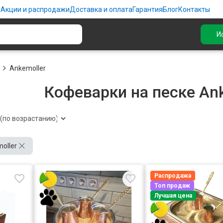
ю
Акции и распродажи
Доставка и оплата
Гарантия
Блог
Контакты
И
Ankemoller
Кофеварки на песке An
oller
Распродажа
Топ продаж
Лучшая цена