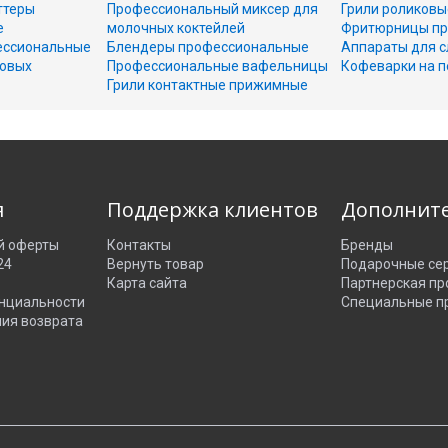
ттеры
Профессиональный миксер для
Грили роликовы
е
молочных коктейлей
Фритюрницы пр
ессиональные
Блендеры профессиональные
Аппараты для с
совых
Профессиональные вафельницы
Кофеварки на п
Грили контактные прижимные
я
Поддержка клиентов
Дополнит
й оферты
Контакты
Бренды
24
Вернуть товар
Подарочные се
Карта сайта
Партнерская п
нциальности
Специальные п
ния возврата