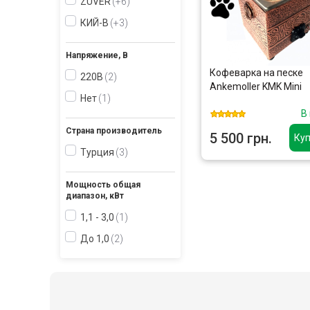
ZUVER
+6
КИЙ-В
+3
Напряжение, В
Кофеварка на песке
220В
2
Ankemoller KMK Mini
Нет
1
В
Страна производитель
5 500 грн.
Куп
Турция
3
Мощность общая
диапазон, кВт
1,1 - 3,0
1
До 1,0
2