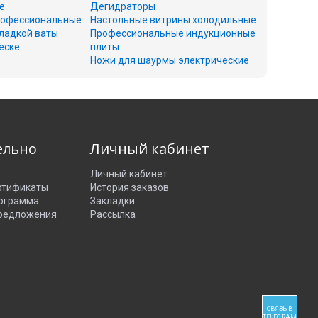
е
Дегидраторы
офессиональные
Настольные витрины холодильные
ладкой ваты
Профессиональные индукционные
еске
плиты
Ножи для шаурмы электрические
ельно
Личный кабинет
Личный кабинет
ртификаты
История заказов
рограмма
Закладки
редложения
Рассылка
СВЯЗЬ В
TELEGRAM