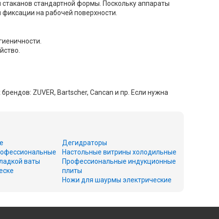
ы стаканов стандартной формы. Поскольку аппараты
 фиксации на рабочей поверхности.
гиеничности.
йство.
рендов: ZUVER, Bartscher, Cancan и пр. Если нужна
е
Дегидраторы
офессиональные
Настольные витрины холодильные
ладкой ваты
Профессиональные индукционные
еске
плиты
Ножи для шаурмы электрические