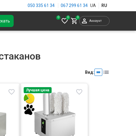
050 335 61 34
067 299 61 34
0
скать
Аккаунт
стаканов
Вид:
Лучшая цена