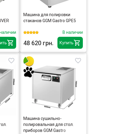
Машина для полировки
UVER
стаканов GGM Gastro GPE5
 наличии
В наличии
48 620 грн.
ить
Купить
Машина сушильно-
тол.
полировальная для стол.
приборов GGM Gastro