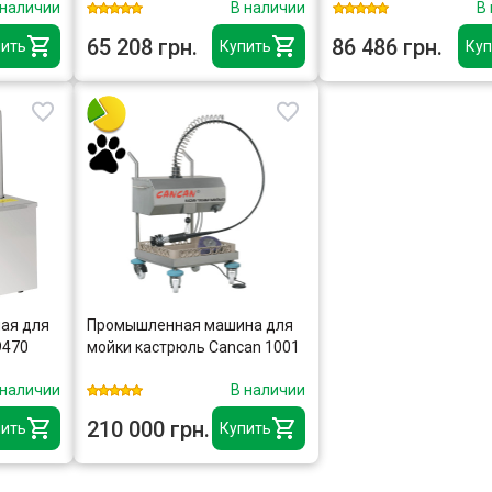
 наличии
В наличии
В
BPE3000N
65 208 грн.
86 486 грн.
ить
Купить
Куп
ая для
Промышленная машина для
9470
мойки кастрюль Cancan 1001
 наличии
В наличии
210 000 грн.
ить
Купить