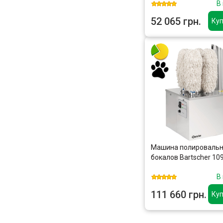
В
52 065 грн.
Куп
Машина полировальн
бокалов Bartscher 10
В
111 660 грн.
Куп