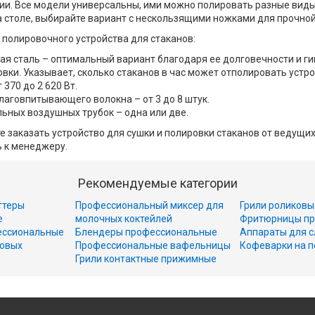
ии. Все модели универсальны, ими можно полировать разные вид
 столе, выбирайте вариант с нескользящими ножками для прочной
 полировочного устройства для стаканов:
я сталь – оптимальный вариант благодаря ее долговечности и ги
ки. Указывает, сколько стаканов в час может отполировать устро
370 до 2 620 Вт.
лаговпитывающего волокна – от 3 до 8 штук.
ьных воздушных трубок – одна или две.
 заказать устройство для сушки и полировки стаканов от ведущих б
ь к менеджеру.
Рекомендуемые категории
ттеры
Профессиональный миксер для
Грили роликовы
е
молочных коктейлей
Фритюрницы пр
ессиональные
Блендеры профессиональные
Аппараты для с
совых
Профессиональные вафельницы
Кофеварки на п
Грили контактные прижимные