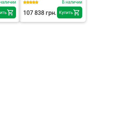
 наличии
В наличии
BPE7000
107 838 грн.
ить
Купить