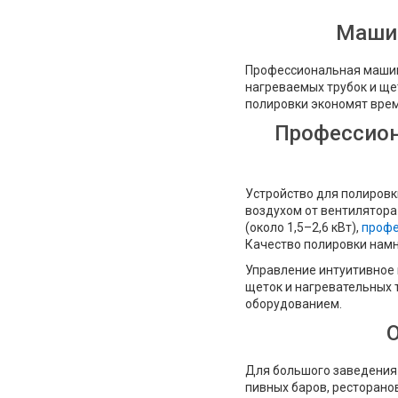
Машин
Профессиональная машинк
нагреваемых трубок и ще
полировки экономят врем
Профессион
Устройство для полировк
воздухом от вентилятора
(около 1,5–2,6 кВт),
профе
Качество полировки намн
Управление интуитивное 
щеток и нагревательных 
оборудованием.
Для большого заведения 
пивных баров, ресторанов