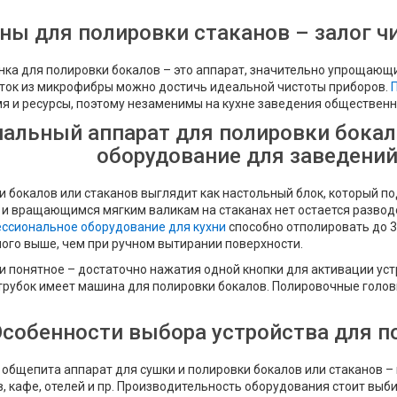
ы для полировки стаканов – залог ч
а для полировки бокалов – это аппарат, значительно упрощающи
ток из микрофибры можно достичь идеальной чистоты приборов.
я и ресурсы, поэтому незаменимы на кухне заведения общественн
альный аппарат для полировки бокал
оборудование для заведени
и бокалов или стаканов выглядит как настольный блок, который п
 и вращающимся мягким валикам на стаканах нет остается развод
ссиональное оборудование для кухни
способно отполировать до 30
ого выше, чем при ручном вытирании поверхности.
и понятное – достаточно нажатия одной кнопки для активации устр
трубок имеет машина для полировки бокалов. Полировочные голов
Особенности выбора устройства для п
общепита аппарат для сушки и полировки бокалов или стаканов 
, кафе, отелей и пр. Производительность оборудования стоит выб