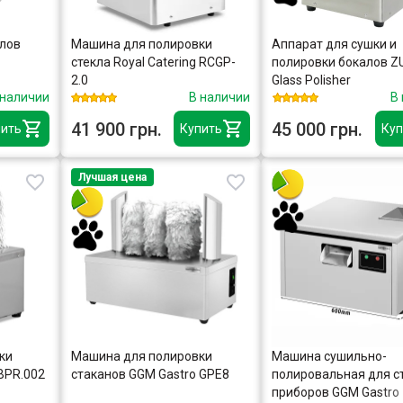
алов
Машина для полировки
Аппарат для сушки и
стекла Royal Catering RCGP-
полировки бокалов Z
2.0
Glass Polisher
 наличии
В наличии
В
41 900 грн.
45 000 грн.
ить
Купить
Куп
Лучшая цена
ки
Машина для полировки
Машина сушильно-
BPR.002
стаканов GGM Gastro GPE8
полировальная для с
приборов GGM Gastro