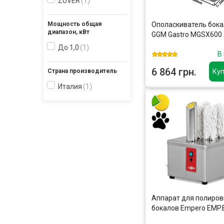
ZUVER
1
Ополаскиватель бок
Мощность общая
диапазон, кВт
GGM Gastro MGSX600
До 1,0
1
В
6 864 грн.
Куп
Страна производитель
Италия
1
Аппарат для полиров
бокалов Empero EMP.