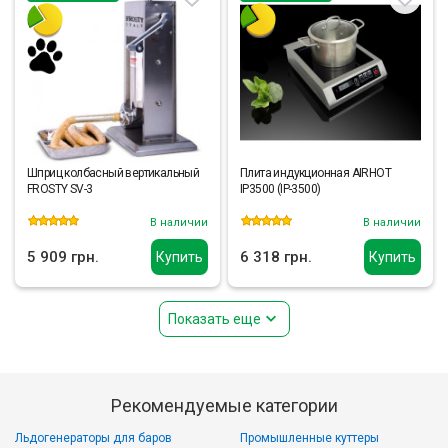
Шприц колбасный вертикальный
Плита индукционная AIRHOT
FROSTY SV-3
IP3500 (IP-3500)
В наличии
В наличии
5 909 грн.
6 318 грн.
Купить
Купить
Показать еще
Рекомендуемые категории
Льдогенераторы для баров
Промышленные куттеры