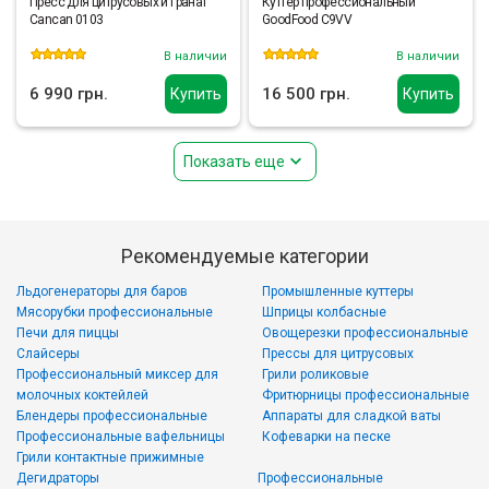
Пресс для цитрусовых и гранат
Куттер профессиональный
Cancan 0103
GoodFood C9VV
В наличии
В наличии
6 990 грн.
16 500 грн.
Купить
Купить
Показать еще
Рекомендуемые категории
Льдогенераторы для баров
Промышленные куттеры
Мясорубки профессиональные
Шприцы колбасные
Печи для пиццы
Овощерезки профессиональные
Слайсеры
Прессы для цитрусовых
Профессиональный миксер для
Грили роликовые
молочных коктейлей
Фритюрницы профессиональные
Блендеры профессиональные
Аппараты для сладкой ваты
Профессиональные вафельницы
Кофеварки на песке
Грили контактные прижимные
Дегидраторы
Профессиональные