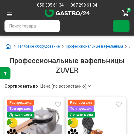
050 335 61 34
067 299 61 34
0
Тепловое оборудование
Профессиональные вафельницы
ZU
Профессиональные вафельницы
ZUVER
Сортировать по
Распродажа
Распродажа
Топ продаж
Топ продаж
Лучшая цена
Лучшая цена