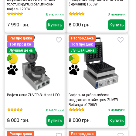
толстых круглых бельгийских
(Германия) 1500W
вафель 1200W
В наличии
В наличии
7 990 грн.
8 000 грн.
Купить
Купить
Распродажа
Распродажа
Топ продаж
Топ продаж
Лучшая цена
Лучшая цена
Вафельница ZUVER Stuttgart UFO
Вафельница бельгийская
квадратная с таймером ZUVER
Rettangolo 1700W
В наличии
В наличии
8 000 грн.
8 000 грн.
Купить
Купить
Распродажа
Распродажа