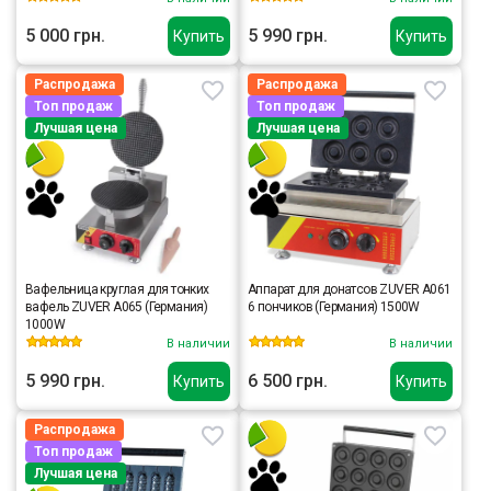
5 000 грн.
5 990 грн.
Купить
Купить
Распродажа
Распродажа
Топ продаж
Топ продаж
Лучшая цена
Лучшая цена
Вафельница круглая для тонких
Аппарат для донатсов ZUVER A061
вафель ZUVER A065 (Германия)
6 пончиков (Германия) 1500W
1000W
В наличии
В наличии
5 990 грн.
6 500 грн.
Купить
Купить
Распродажа
Топ продаж
Лучшая цена