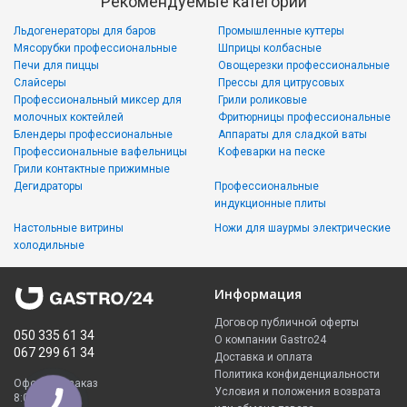
Рекомендуемые категории
Льдогенераторы для баров
Промышленные куттеры
Мясорубки профессиональные
Шприцы колбасные
Печи для пиццы
Овощерезки профессиональные
Слайсеры
Прессы для цитрусовых
Профессиональный миксер для
Грили роликовые
молочных коктейлей
Фритюрницы профессиональные
Блендеры профессиональные
Аппараты для сладкой ваты
Профессиональные вафельницы
Кофеварки на песке
Грили контактные прижимные
Дегидраторы
Профессиональные
индукционные плиты
Настольные витрины
Ножи для шаурмы электрические
холодильные
Информация
Договор публичной оферты
050 335 61 34
О компании Gastro24
067 299 61 34
Доставка и оплата
Политика конфиденциальности
Оформить заказ
Условия и положения возврата
8:00 - 23:00