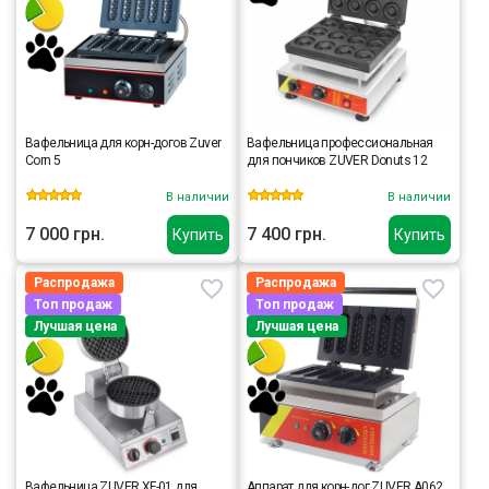
Вафельница для корн-догов Zuver
Вафельница профессиональная
Corn 5
для пончиков ZUVER Donuts 12
В наличии
В наличии
7 000 грн.
7 400 грн.
Купить
Купить
Распродажа
Распродажа
Топ продаж
Топ продаж
Лучшая цена
Лучшая цена
Вафельница ZUVER XF-01 для
Аппарат для корн-дог ZUVER A062