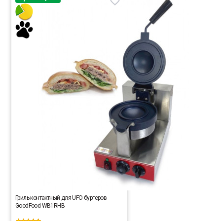
Гриль контактный для UFO бургеров
GoodFood WB1RHB