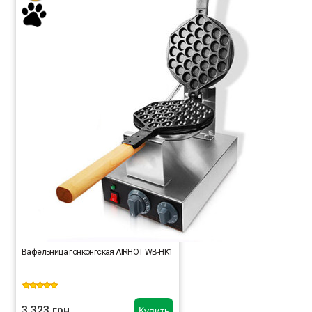
Вафельница гонконгская AIRHOT WB-HK1
3 323 грн.
Купить