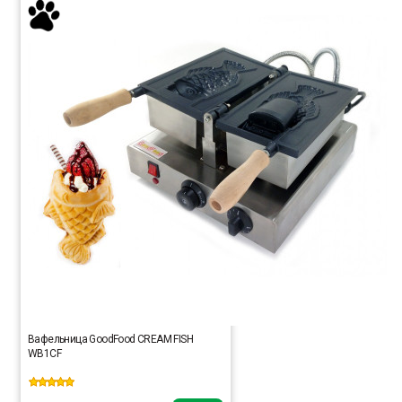
Вафельница GoodFood CREAM FISH
WB1CF