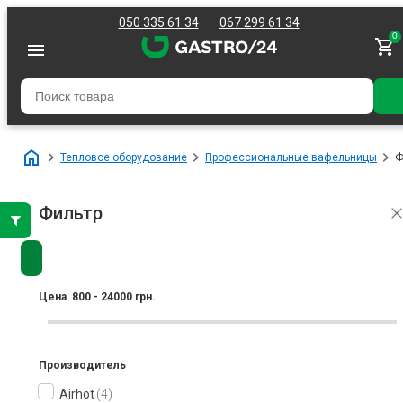
050 335 61 34
067 299 61 34
0
Тепловое оборудование
Профессиональные вафельницы
Ф
Фильтр
Цена
800
-
24000
грн.
Производитель
Airhot
4