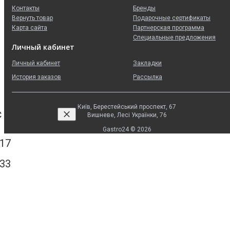
Контакты
Бренды
Вернуть товар
Подарочные сертификаты
Карта сайта
Партнерская программа
Специальные предложения
Личный кабинет
Личный кабинет
Закладки
История заказов
Рассылка
Київ, Берестейський проспект, 67
с нами
Вишневе, Лесі Українки, 76
Gastro24 © 2026
 17
 33