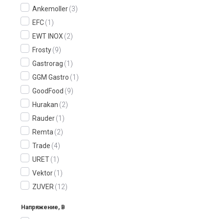
Ankemoller
3
EFC
1
EWT INOX
2
Frosty
9
Gastrorag
1
GGM Gastro
1
GoodFood
9
Hurakan
2
Rauder
1
Remta
2
Trade
4
URET
1
Vektor
1
ZUVER
12
Напряжение, В