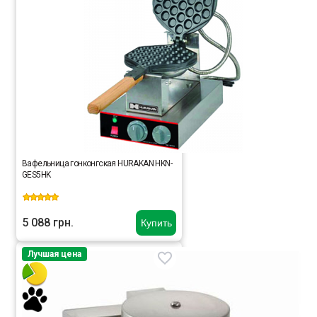
Вафельница гонконгская HURAKAN HKN-
GES5HK
5 088 грн.
Купить
Лучшая цена