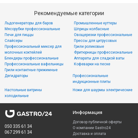
Рекомендуемые категории
Льдогенераторы для баров
Промышленные куттеры
Мясорубки профессиональные
Шприцы колбасные
Печи для пиццы
Овощерезки профессиональные
Слайсеры
Прессы для цитрусовых
Профессиональный миксер для
Грили роликовые
молочных коктейлей
Фритюрницы профессиональные
Блендеры профессиональные
Аппараты для сладкой ваты
Профессиональные вафельницы
Кофеварки на песке
Грили контактные прижимные
Дегидраторы
Профессиональные
индукционные плиты
Настольные витрины
Ножи для шаурмы электрические
холодильные
Информация
Договор публичной оферты
050 335 61 34
О компании Gastro24
067 299 61 34
Доставка и оплата