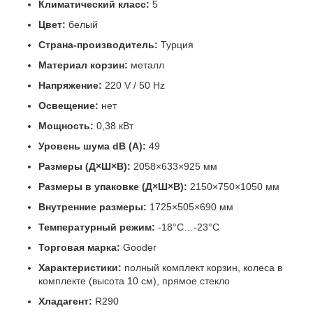
Климатический класс:
5
Цвет:
белый
Страна-производитель:
Турция
Материал корзин:
металл
Напряжение:
220 V / 50 Hz
Освещение:
нет
Мощность:
0,38 кВт
Уровень шума dB (A):
49
Размеры (Д×Ш×В):
2058×633×925 мм
Размеры в упаковке (Д×Ш×В):
2150×750×1050 мм
Внутренние размеры:
1725×505×690 мм
Температурный режим:
-18°C…-23°C
Торговая марка:
Gooder
Характеристики:
полный комплект корзин, колеса в
комплекте (высота 10 см), прямое стекло
Хладагент:
R290