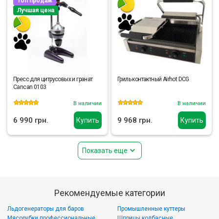
Топ продаж
Лучшая цена
Пресс для цитрусовых и гранат
Гриль контактный Airhot DCG
Cancan 0103
В наличии
В наличии
6 990 грн.
9 968 грн.
Купить
Купить
Показать еще
Рекомендуемые категории
Льдогенераторы для баров
Промышленные куттеры
Мясорубки профессиональные
Шприцы колбасные