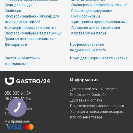
Печи для пиццы
Овощерезки профессиональные
Слайсеры
Прессы для цитрусовых
Профессиональный миксер для
Грили роликовые
молочных коктейлей
Фритюрницы профессиональные
Блендеры профессиональные
Аппараты для сладкой ваты
Профессиональные вафельницы
Кофеварки на песке
Грили контактные прижимные
Дегидраторы
Профессиональные
индукционные плиты
Настольные витрины
Ножи для шаурмы электрические
холодильные
Информация
Договор публичной оферты
050 335 61 34
О компании Gastro24
067 299 61 34
Доставка и оплата
Политика конфиденциальности
Оформить заказ
Условия и положения возврата
8:00 - 23:00
или обмена товара
Мы принимаем: