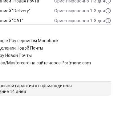
нией “Новая почта”
Ориентировочно 1-3 дня
ией “Delivery”
Ориентировочно 1-3 дня
анией “САТ”
Ориентировочно 1-3 дня
oogle Pay сервисом Monobank
делении Новой Почты
ру Новой Почты
isa/Mastercard на сайте через Portmone.com
льной гарантии от производителя
ение 14 дней