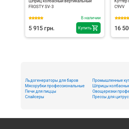
Шприц колбасный вертикальный
Куттер
 камера
FROSTY SV-3
C9VV
наличии
В наличии
5 915 грн.
16 50
ить
Купить
Льдогенераторы для баров
Промышленные ку
Мясорубки профессиональные
Шприцы колбасны
Печи для пиццы
Овощерезки проф
Слайсеры
Прессы для цитру