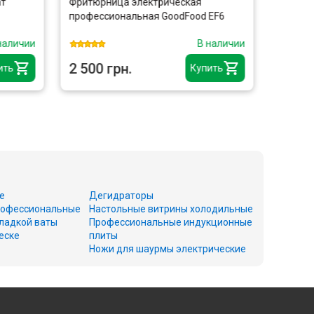
ат
Фритюрница электрическая
Печь д
профессиональная GoodFood EF6
электр
из нер
наличии
В наличии
2 500 грн.
12 81
ить
Купить
е
Дегидраторы
офессиональные
Настольные витрины холодильные
ладкой ваты
Профессиональные индукционные
еске
плиты
Ножи для шаурмы электрические