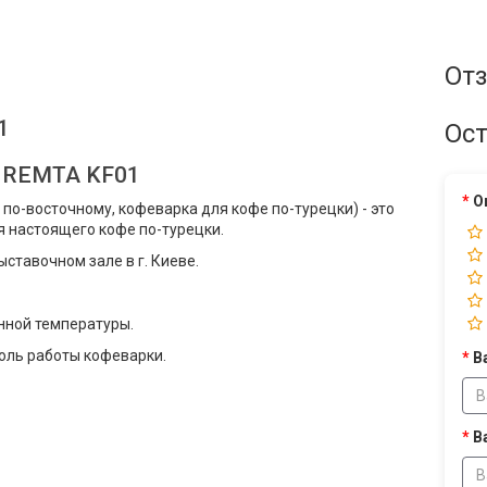
Отз
1
Ост
 REMTA KF01
О
по-восточному, кофеварка для кофе по-турецки) - это
я настоящего кофе по-турецки.
ставочном зале в г. Киеве.
нной температуры.
оль работы кофеварки.
В
В