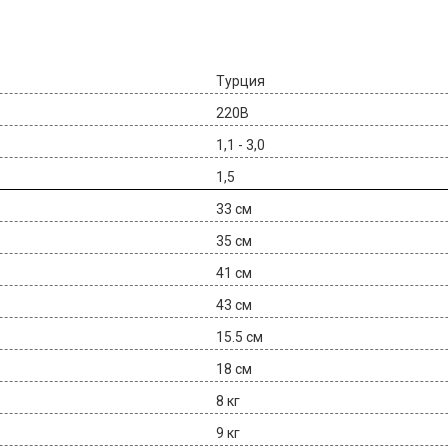
Турция
220В
1,1 - 3,0
1,5
33 см
35 см
41 см
43 см
15.5 см
18 см
8 кг
9 кг