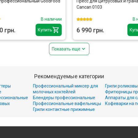
 профессиональный GoodFood
Пресс для цитрусовых и гран
Cancan 0103
В наличии
В 
0 грн.
6 990 грн.
Купить
Куп
Показать еще
Рекомендуемые категории
ттеры
Профессиональный миксер для
Грили роликовы
е
молочных коктейлей
Фритюрницы пр
ессиональные
Блендеры профессиональные
Аппараты для с
совых
Профессиональные вафельницы
Кофеварки на п
Грили контактные прижимные