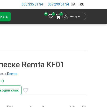
050 335 61 34
067 299 61 34
0
скать
Аккаунт
песке Remta KF01
Remta
ренд:
т.)
в один клик