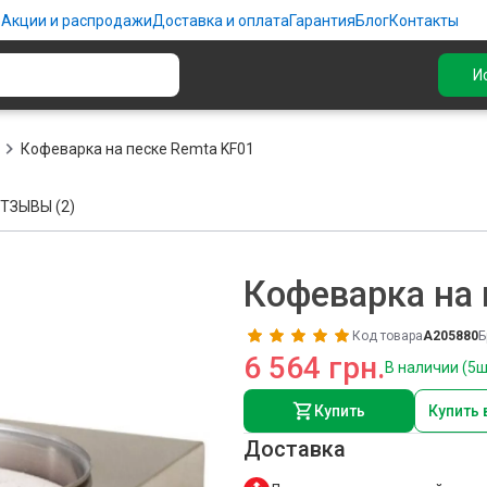
ю
Акции и распродажи
Доставка и оплата
Гарантия
Блог
Контакты
И
Кофеварка на песке Remta KF01
ТЗЫВЫ (2)
Кофеварка на 
Код товара
A205880
Б
6 564 грн.
В наличии (5ш
Купить
Купить 
Доставка