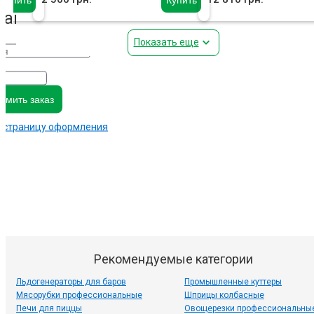
заказ
Показать еще
мить заказ
а страницу оформления
Рекомендуемые категории
Льдогенераторы для баров
Промышленные куттеры
Мясорубки профессиональные
Шприцы колбасные
Печи для пиццы
Овощерезки профессиональны