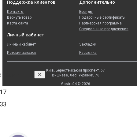
Поддержка клиентов
Дополнительно
Контакты
Бренды
Вернуть товар
Подарочные сертификаты
Карта сайта
Партнерская программа
Специальные предложения
Личный кабинет
Личный кабинет
Закладки
История заказов
Рассылка
Київ, Берестейський проспект, 67
с нами
Вишневе, Лесі Українки, 76
Gastro24 © 2026
 17
 33