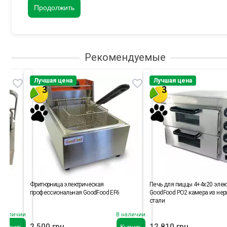
Продолжить
Рекомендуемые
Лучшая цена
Лучшая цена
Фритюрница электрическая
Печь для пиццы 4+4х20 элек
профессиональная GoodFood EF6
GoodFood PO2 камера из н
стали
 наличии
В наличии
2 500 грн.
12 810 грн.
Купить
Купить