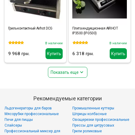
Гриль контактный Airhot DCG
Плита индукционная AIRHOT
IP3500 (IP-3500)
В наличии
В наличии
9 968 грн.
6 318 грн.
Купить
Купить
Показать еще
Рекомендуемые категории
Льдогенераторы для баров
Промышленные куттеры
Мясорубки профессиональные
Шприцы колбасные
Печи для пиццы
Овощерезки профессиональные
Слайсеры
Прессы для цитрусовых
Профессиональный миксер для
Грили роликовые