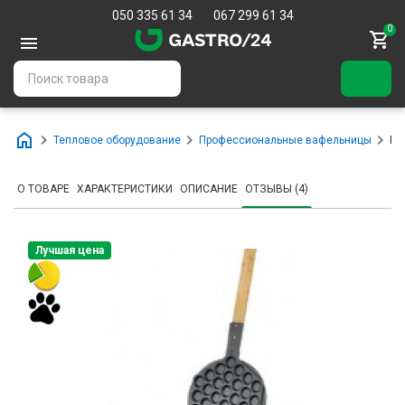
050 335 61 34
067 299 61 34
0
Тепловое оборудование
Профессиональные вафельницы
Ва
О ТОВАРЕ
ХАРАКТЕРИСТИКИ
ОПИСАНИЕ
ОТЗЫВЫ (4)
Лучшая цена