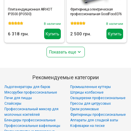
Плита индукционная AIRHOT
Фритюрница электрическая
IP3500 (IP-3500)
профессиональная GoodFood EF6
В наличии
В наличии
6 318 грн.
2 500 грн.
Купить
Купить
Показать еще
Рекомендуемые категории
Льдогенераторы для баров
Промышленные куттеры
Мясорубки профессиональные
Шприцы колбасные
Печи для пиццы
Овощерезки профессиональные
Слайсеры
Прессы для цитрусовых
Профессиональный миксер для
Грили роликовые
молочных коктейлей
Фритюрницы профессиональные
Блендеры профессиональные
Аппараты для сладкой ваты
Профессиональные вафельницы
Кофеварки на песке