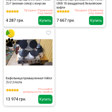
ZU-1 (мелкая сетка) с конусом
UWB 1B (квадратная) бельгийские
вафли
Продано (Привезем
Продано (Привезем
под заказ)
под заказ)
4 287 грн.
7 667 грн.
Купить
Купить
Вафельница промышленная Vektor
ZU-2 2-поста
Уточняйте
актуальность прайса
13 974 грн.
Купить