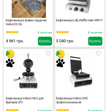
Вафельница в форме сердечек
Вафельница Lolly Waffle пайн WB1P
Vektor EG 5A
В наличии
В наличии
4 961 грн.
5 040 грн.
Купить
Купить
Вафельница Vektor HW-3 для
Вафельница Vektor-209C
бургеров UFO
профессиональная
В наличии
В наличии