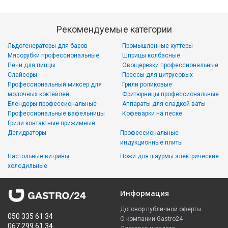
Рекомендуемые категории
Льдогенераторы для баров
Промышленные куттеры
Мясорубки профессиональные
Шприцы колбасные
Печи для пиццы
Овощерезки профессиональные
Слайсеры
Прессы для цитрусовых
Профессиональный миксер для
Грили роликовые
молочных коктейлей
Фритюрницы профессиональные
Блендеры профессиональные
Аппараты для сладкой ваты
Профессиональные вафельницы
Кофеварки на песке
Грили контактные прижимные
Дегидраторы
Профессиональные
индукционные плиты
Настольные витрины
Ножи для шаурмы электрические
холодильные
Информация
Договор публичной оферты
050 335 61 34
О компании Gastro24
067 299 61 34