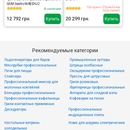
GGM Gastro WAEEHJ2
Продано (Привезем
В наличии
под заказ)
12 792 грн.
20 299 грн.
Купить
Купить
Рекомендуемые категории
Льдогенераторы для баров
Промышленные куттеры
Мясорубки профессиональные
Шприцы колбасные
Печи для пиццы
Овощерезки профессиональные
Слайсеры
Прессы для цитрусовых
Профессиональный миксер для
Грили роликовые
молочных коктейлей
Фритюрницы профессиональные
Блендеры профессиональные
Аппараты для сладкой ваты
Профессиональные вафельницы
Кофеварки на песке
Грили контактные прижимные
Дегидраторы
Профессиональные
индукционные плиты
Настольные витрины
Ножи для шаурмы электрические
холодильные