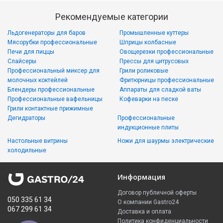
Рекомендуемые категории
Льдогенераторы для баров
Промышленные куттеры
Мясорубки профессиональные
Шприцы колбасные
Печи для пиццы
Овощерезки профессиональные
Слайсеры
Прессы для цитрусовых
Профессиональный миксер для
Грили роликовые
молочных коктейлей
Фритюрницы профессиональные
Блендеры профессиональные
Аппараты для сладкой ваты
Профессиональные вафельницы
Кофеварки на песке
Грили контактные прижимные
Дегидраторы
Профессиональные
индукционные плиты
Настольные витрины
Ножи для шаурмы электрические
холодильные
Информация
Договор публичной оферты
050 335 61 34
О компании Gastro24
067 299 61 34
Доставка и оплата
Политика конфиденциальности