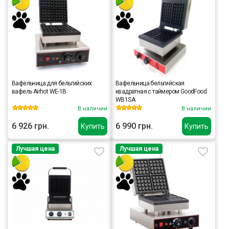
Вафельница для бельгийских
Вафельница бельгийская
вафель Airhot WE-1B
квадратная с таймером GoodFood
WB1SA
В наличии
В наличии
6 926 грн.
6 990 грн.
Купить
Купить
Лучшая цена
Лучшая цена