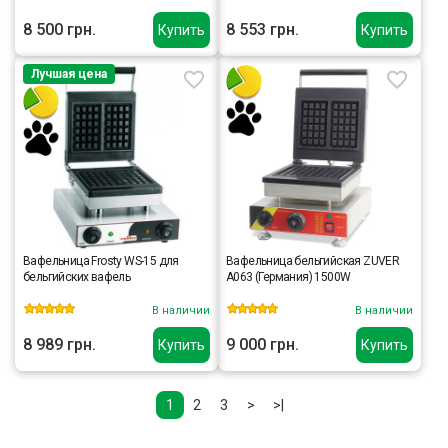
8 500 грн.
8 553 грн.
Купить
Купить
Лучшая цена
Вафельница Frosty WS-15 для
Вафельница бельгийская ZUVER
бельгийских вафель
A063 (Германия) 1500W
В наличии
В наличии
8 989 грн.
9 000 грн.
Купить
Купить
1
2
3
>
>|