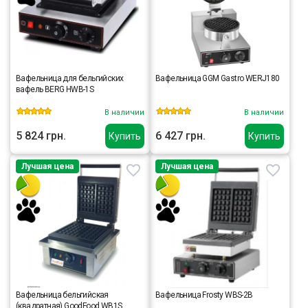
Вафельница для бельгийских
Вафельница GGM Gastro WERJ180
вафель BERG HWB-1S
В наличии
В наличии
5 824 грн.
6 427 грн.
Купить
Купить
Лучшая цена
Лучшая цена
Вафельница бельгийская
Вафельница Frosty WBS-2B
(квадратная) GoodFood WB1S