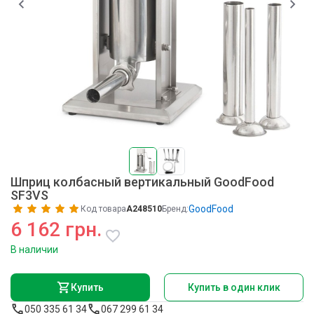
Шприц колбасный вертикальный GoodFood
SF3VS
GoodFood
Код товара
A248510
Бренд:
6 162 грн.
В наличии
Купить
Купить в один клик
050 335 61 34
067 299 61 34