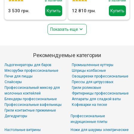
В наличии
В наличии
3 530 грн.
12 810 грн.
Купить
Купить
Показать еще
Рекомендуемые категории
Льдогенераторы для баров
Промышленные куттеры
Мясорубки профессиональные
Шприцы колбасные
Печи для пиццы
Овощерезки профессиональные
Слайсеры
Прессы для цитрусовых
Профессиональный миксер для
Грили роликовые
молочных коктейлей
Фритюрницы профессиональные
Блендеры профессиональные
Аппараты для сладкой ваты
Профессиональные вафельницы
Кофеварки на песке
Грили контактные прижимные
Дегидраторы
Профессиональные
индукционные плиты
Настольные витрины
Ножи для шаурмы электрические