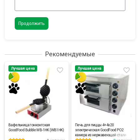
Продолжить
Рекомендуемые
Лучшая цена
Лучшая цена
Вафельница гонконгская
Печь для пиццы 4+4х20
GoodFood Bubble WB-1HK (WB1HK)
электрическая GoodFood PO2
камера из нержавеющей стали