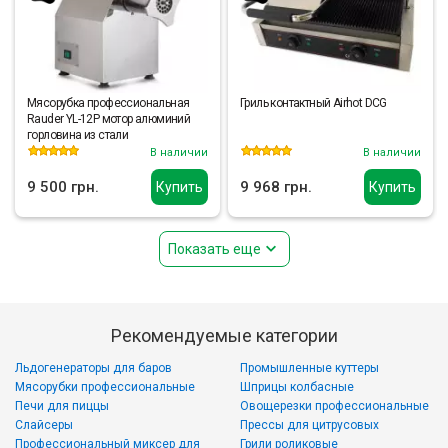
Мясорубка профессиональная
Гриль контактный Airhot DCG
Rauder YL-12P мотор алюминий
горловина из стали
В наличии
В наличии
9 500 грн.
9 968 грн.
Купить
Купить
Показать еще
Рекомендуемые категории
Льдогенераторы для баров
Промышленные куттеры
Мясорубки профессиональные
Шприцы колбасные
Печи для пиццы
Овощерезки профессиональные
Слайсеры
Прессы для цитрусовых
Профессиональный миксер для
Грили роликовые