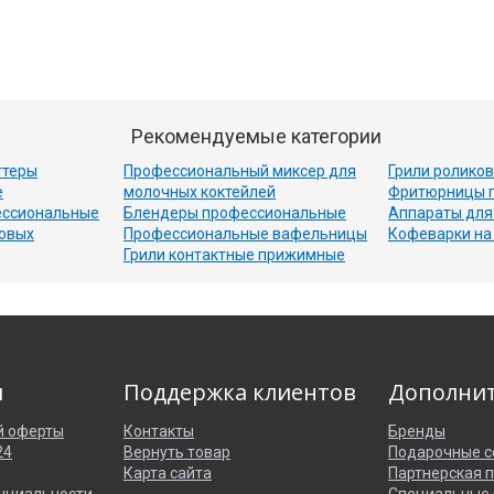
Рекомендуемые категории
ттеры
Профессиональный миксер для
Грили ролико
е
молочных коктейлей
Фритюрницы 
ессиональные
Блендеры профессиональные
Аппараты для
совых
Профессиональные вафельницы
Кофеварки на
Грили контактные прижимные
я
Поддержка клиентов
Дополни
й оферты
Контакты
Бренды
24
Вернуть товар
Подарочные с
Карта сайта
Партнерская 