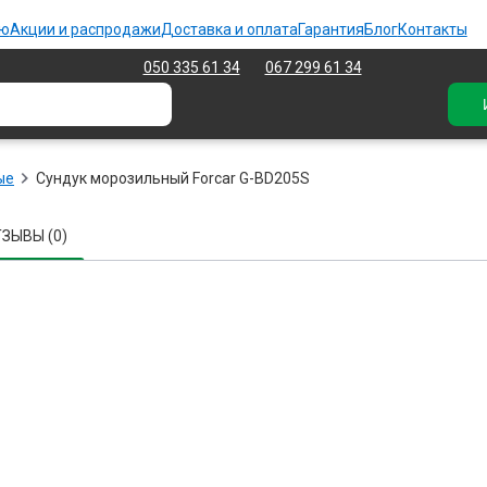
ию
Акции и распродажи
Доставка и оплата
Гарантия
Блог
Контакты
050 335 61 34
067 299 61 34
ые
Сундук морозильный Forcar G-BD205S
ТЗЫВЫ (0)