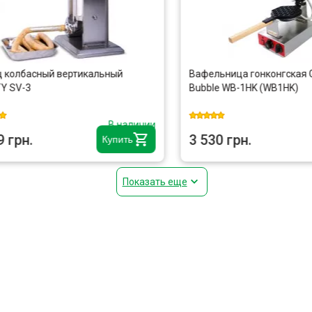
 колбасный вертикальный
Вафельница гонконгская 
Y SV-3
Bubble WB-1HK (WB1HK)
В наличии
9 грн.
3 530 грн.
Купить
Показать еще