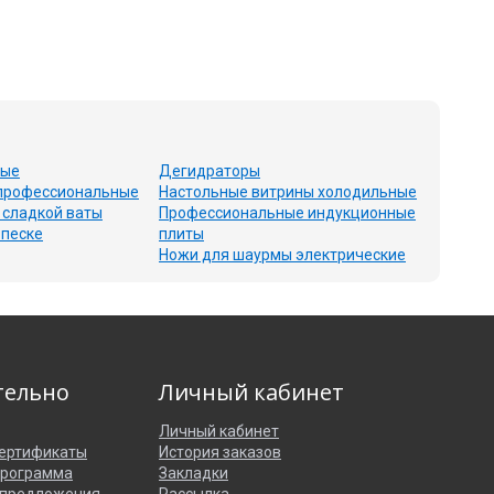
вые
Дегидраторы
профессиональные
Настольные витрины холодильные
 сладкой ваты
Профессиональные индукционные
 песке
плиты
Ножи для шаурмы электрические
тельно
Личный кабинет
Личный кабинет
ертификаты
История заказов
программа
Закладки