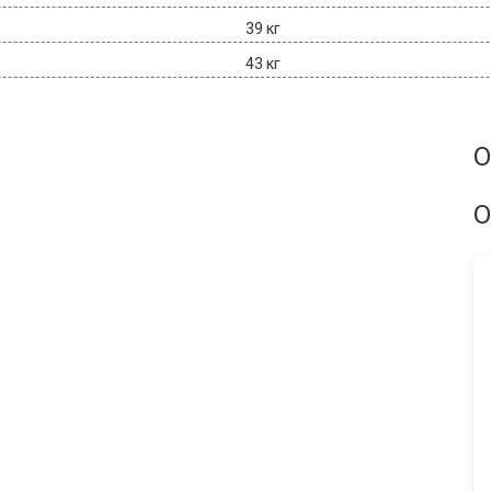
39 кг
43 кг
О
О