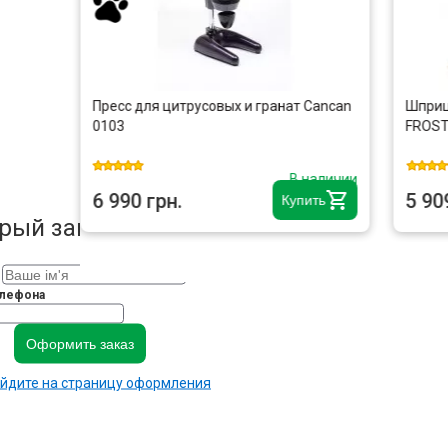
Пресс для цитрусовых и гранат Cancan
Шприц
6
0103
FROST
аличии
В наличии
6 990 грн.
5 90
ть
Купить
рый заказ
лефона
Оформить заказ
ейдите на страницу оформления