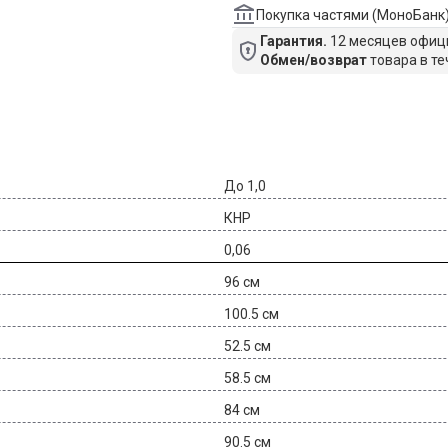
Покупка частями (МоноБанк
Гарантия.
12 месяцев офици
Обмен/возврат
товара в те
До 1,0
КНР
0,06
96 см
100.5 см
52.5 см
58.5 см
84 см
90.5 см