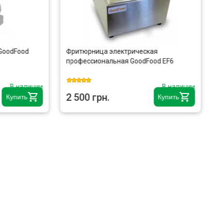
GoodFood
Фритюрница электрическая
профессиональная GoodFood EF6
В наличии
В наличии
2 500 грн.
Купить
Купить