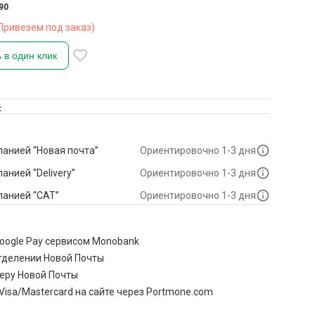
90
Привезем под заказ)
 в один клик
4
анией “Новая почта”
Ориентировочно 1-3 дня
анией “Delivery”
Ориентировочно 1-3 дня
панией “САТ”
Ориентировочно 1-3 дня
Google Pay сервисом Monobank
тделении Новой Почты
еру Новой Почты
Visa/Mastercard на сайте через Portmone.com