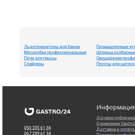
Льдогенераторы для баров
Промышленные ку
Мясорубки профессиональные
Шприцы колбасны
Печи для пиццы
Овощерезки проф
Слайсеры
Прессы для цитру
Информаци
Договор публично
О компании Gastro
050 335 61 34
Доставка и оплата
067 299 61 34