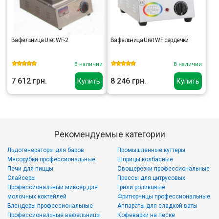
Вафельница Uret WF-2
Вафельница Uret WF сердечки
В наличии
В наличии
7 612 грн.
8 246 грн.
Купить
Купить
Рекомендуемые категории
Льдогенераторы для баров
Промышленные куттеры
Мясорубки профессиональные
Шприцы колбасные
Печи для пиццы
Овощерезки профессиональные
Слайсеры
Прессы для цитрусовых
Профессиональный миксер для
Грили роликовые
молочных коктейлей
Фритюрницы профессиональные
Блендеры профессиональные
Аппараты для сладкой ваты
Профессиональные вафельницы
Кофеварки на песке