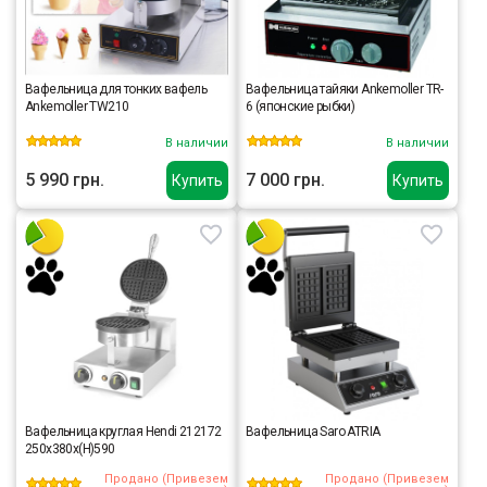
Вафельница для тонких вафель
Вафельница тайяки Ankemoller TR-
Ankemoller TW210
6 (японские рыбки)
В наличии
В наличии
5 990 грн.
7 000 грн.
Купить
Купить
Вафельница круглая Hendi 212172
Вафельница Saro ATRIA
250x380x(H)590
Продано (Привезем
Продано (Привезем