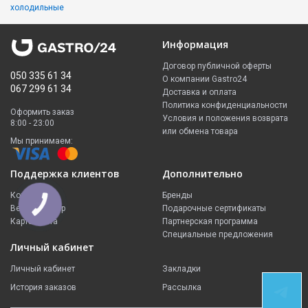
холодильные
Информация
Договор публичной оферты
050 335 61 34
О компании Gastro24
067 299 61 34
Доставка и оплата
Политика конфиденциальности
Оформить заказ
Условия и положения возврата
8:00 - 23:00
или обмена товара
Мы принимаем:
Поддержка клиентов
Дополнительно
Контакты
Бренды
КНОПКА
Вернуть товар
Подарочные сертификаты
ЗВ'ЯЗКУ
Карта сайта
Партнерская программа
Специальные предложения
Личный кабинет
Личный кабинет
Закладки
История заказов
Рассылка
СВЯЗЬ В
TELEGRAM