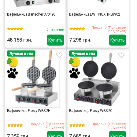
Вафельница Bartscher 370193
Вафельница EWT INOX TRBW02
Продано (Привезем
В наличии
под заказ)
48 158 грн.
7 298 грн.
Купить
Купить
Лучшая цена
Лучшая цена
Вафельница Frosty WBS-2H
Вафельница Frosty WBS-2C
Продано (Привезем
Продано (Привезем
под заказ)
под заказ)
7 359 грн.
7 685 грн.
Купить
Купить