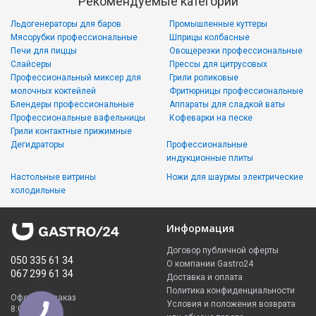
Рекомендуемые категории
Льдогенераторы для баров
Промышленные куттеры
Мясорубки профессиональные
Шприцы колбасные
Печи для пиццы
Овощерезки профессиональные
Слайсеры
Прессы для цитрусовых
Профессиональный миксер для
Грили роликовые
молочных коктейлей
Фритюрницы профессиональные
Блендеры профессиональные
Аппараты для сладкой ваты
Профессиональные вафельницы
Кофеварки на песке
Грили контактные прижимные
Дегидраторы
Профессиональные
индукционные плиты
Настольные витрины
Ножи для шаурмы электрические
холодильные
Информация
Договор публичной оферты
050 335 61 34
О компании Gastro24
067 299 61 34
Доставка и оплата
Политика конфиденциальности
Оформить заказ
Условия и положения возврата
8:00 - 23:00