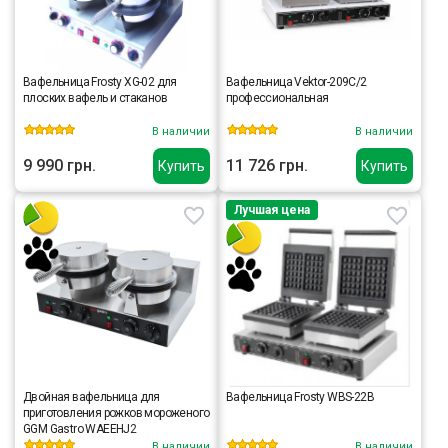
Вафельница Frosty XG-02 для
Вафельница Vektor-209C/2
плоских вафель и стаканов
профессиональная
В наличии
В наличии
9 990 грн.
11 726 грн.
Купить
Купить
Лучшая цена
Двойная вафельница для
Вафельница Frosty WBS-22B
приготовления рожков мороженого
GGM Gastro WAEEHJ2
В наличии
В наличии