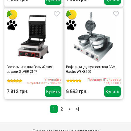
Вафельница для бельгийских
Вафельница двухпостовая GGM
вафель SILVER 2147
Gastro WEKB200
Уточняйте
Продано (Привезем
актуальность прайса
под заказ)
7 812 грн.
8 893 грн.
Купить
Купить
1
2
>
>|