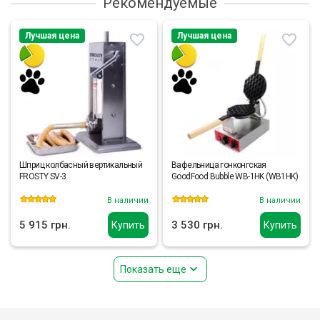
Рекомендуемые
Лучшая цена
Лучшая цена
Шприц колбасный вертикальный
Вафельница гонконгская
FROSTY SV-3
GoodFood Bubble WB-1HK (WB1HK)
В наличии
В наличии
5 915 грн.
3 530 грн.
Купить
Купить
Показать еще