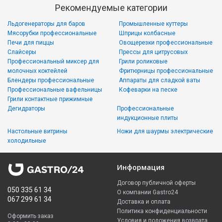
Рекомендуемые категории
Льдогенераторы для баров
Промышленные куттеры
Мясорубки профессиональные
Шприцы колбасные
Печи для пиццы
Овощерезки профессиональные
Слайсеры
Прессы для цитрусовых
Профессиональный миксер для
Грили роликовые
молочных коктейлей
Фритюрницы профессиональные
Блендеры профессиональные
Аппараты для сладкой ваты
Профессиональные вафельницы
Кофеварки на песке
Грили контактные прижимные
Дегидраторы
Профессиональные
индукционные плиты
Настольные витрины
Ножи для шаурмы электрические
холодильные
Информация
Договор публичной оферты
050 335 61 34
О компании Gastro24
067 299 61 34
Доставка и оплата
Политика конфиденциальности
Оформить заказ
Условия и положения возврата