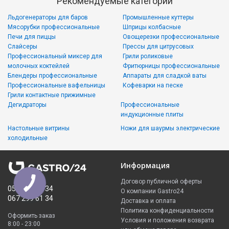
Рекомендуемые категории
Льдогенераторы для баров
Промышленные куттеры
Мясорубки профессиональные
Шприцы колбасные
Печи для пиццы
Овощерезки профессиональные
Слайсеры
Прессы для цитрусовых
Профессиональный миксер для
Грили роликовые
молочных коктейлей
Фритюрницы профессиональные
Блендеры профессиональные
Аппараты для сладкой ваты
Профессиональные вафельницы
Кофеварки на песке
Грили контактные прижимные
Дегидраторы
Профессиональные
индукционные плиты
Настольные витрины
Ножи для шаурмы электрические
холодильные
Информация
Договор публичной оферты
050 335 61 34
О компании Gastro24
067 299 61 34
Доставка и оплата
Политика конфиденциальности
Оформить заказ
Условия и положения возврата
8:00 - 23:00