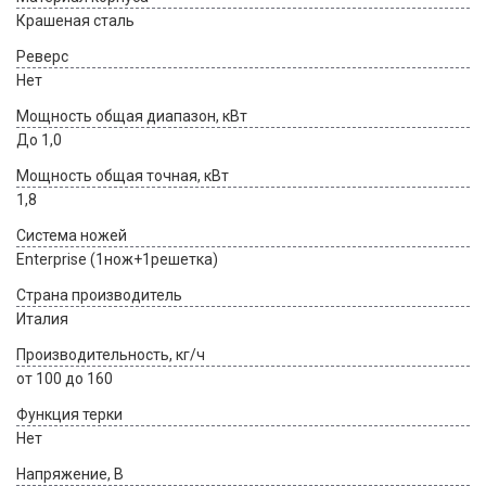
Крашеная сталь
Реверс
Нет
Мощность общая диапазон, кВт
До 1,0
Мощность общая точная, кВт
1,8
Система ножей
Enterprise (1нож+1решетка)
Страна производитель
Италия
Производительность, кг/ч
от 100 до 160
Функция терки
Нет
Напряжение, В