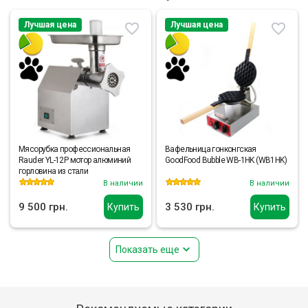
Лучшая цена
Лучшая цена
Мясорубка профессиональная
Вафельница гонконгская
Rauder YL-12P мотор алюминий
GoodFood Bubble WB-1HK (WB1HK)
горловина из стали
В наличии
В наличии
9 500 грн.
3 530 грн.
Купить
Купить
Показать еще