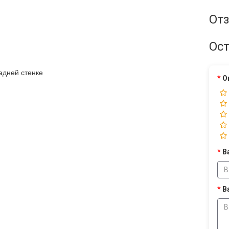
Отз
Ост
адней стенке
О
В
В