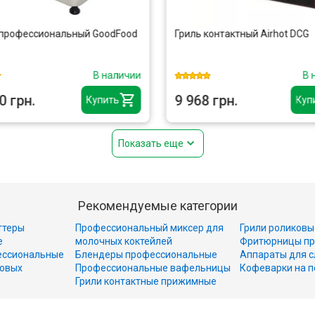
 профессиональный GoodFood
Гриль контактный Airhot DCG
В наличии
В 
0 грн.
9 968 грн.
Купить
Куп
Показать еще
Рекомендуемые категории
ттеры
Профессиональный миксер для
Грили роликовы
е
молочных коктейлей
Фритюрницы пр
ессиональные
Блендеры профессиональные
Аппараты для с
совых
Профессиональные вафельницы
Кофеварки на п
Грили контактные прижимные