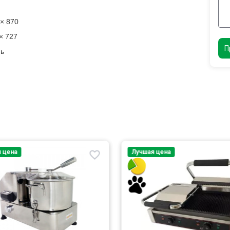
× 870
× 727
П
нь
 цена
Лучшая цена