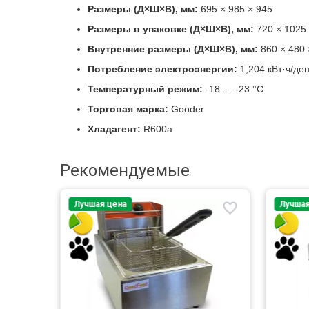
Размеры (Д×Ш×В), мм:
695 × 985 × 945
Размеры в упаковке (Д×Ш×В), мм:
720 × 1025 
Внутренние размеры (Д×Ш×В), мм:
860 × 480 
Потребление электроэнергии:
1,204 кВт·ч/де
Температурный режим:
-18 … -23 °C
Торговая марка:
Gooder
Хладагент:
R600a
Рекомендуемые
Лучшая цена
Лучшая