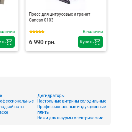
Пресс для цитрусовых и гранат
Шприц 
Cancan 0103
FROSTY
наличии
В наличии
6 990 грн.
5 915
ить
Купить
е
Дегидраторы
офессиональные
Настольные витрины холодильные
ладкой ваты
Профессиональные индукционные
еске
плиты
Ножи для шаурмы электрические