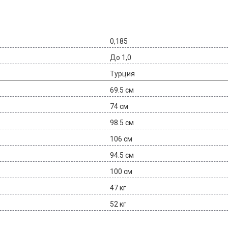
0,185
До 1,0
Турция
69.5 см
74 см
98.5 см
106 см
94.5 см
100 см
47 кг
52 кг