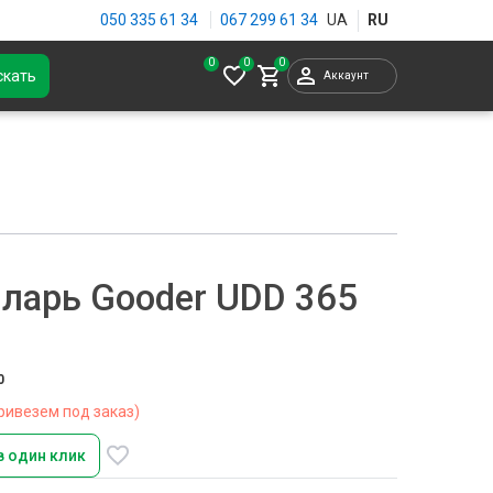
050 335 61 34
067 299 61 34
0
скать
Аккаунт
ларь Gooder UDD 365
0
ривезем под заказ)
в один клик