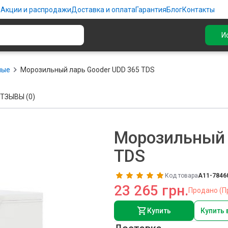
ю
Акции и распродажи
Доставка и оплата
Гарантия
Блог
Контакты
И
ные
Морозильный ларь Gooder UDD 365 TDS
ТЗЫВЫ (0)
Морозильный 
TDS
Код товара
A11-7846
23 265 грн.
Продано (П
Купить
Купить 