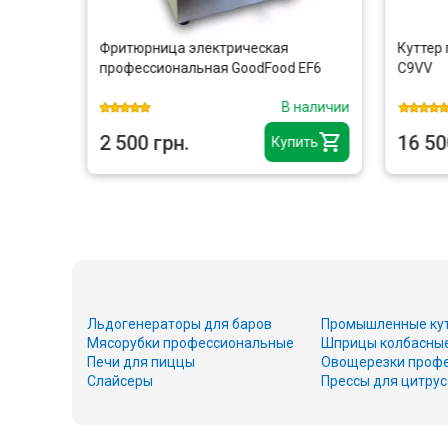
ный
Фритюрница электрическая
Куттер
профессиональная GoodFood EF6
C9VV
наличии
В наличии
2 500 грн.
16 50
ить
Купить
Льдогенераторы для баров
Промышленные ку
Мясорубки профессиональные
Шприцы колбасны
Печи для пиццы
Овощерезки проф
Слайсеры
Прессы для цитру