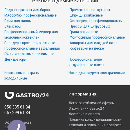
Рекомендуемые категории
Льдогенераторы для баров
Промышленные куттеры
Мясорубки профессиональные
Шприцы колбасные
Печи для пиццы
Овощерезки профессиональные
Слайсеры
Прессы для цитрусовых
Профессиональный миксер для
Грили роликовые
молочных коктейлей
Фритюрницы профессиональные
Блендеры профессиональные
Аппараты для сладкой ваты
Профессиональные вафельницы
Кофеварки на песке
Грили контактные прижимные
Дегидраторы
Профессиональные
индукционные плиты
Настольные витрины
Ножи для шаурмы электрические
холодильные
Информация
Договор публичной оферты
050 335 61 34
О компании Gastro24
067 299 61 34
Доставка и оплата
Политика конфиденциальности
Оформить заказ
Условия и положения возврата
8:00 - 23:00