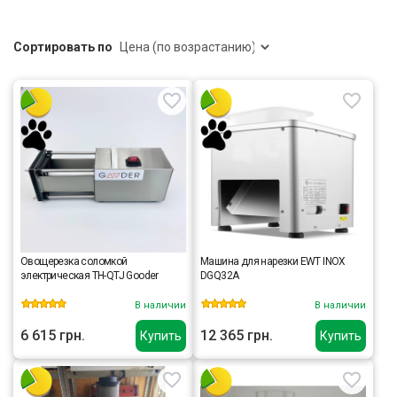
Сортировать по
Овощерезка соломкой
Машина для нарезки EWT INOX
электрическая TH-QTJ Gooder
DGQ32A
В наличии
В наличии
6 615 грн.
12 365 грн.
Купить
Купить