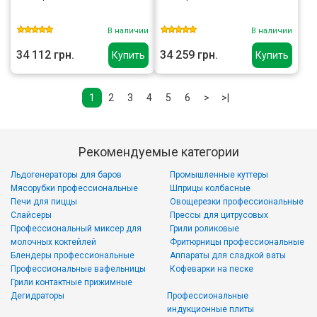
В наличии
В наличии
34 112 грн.
34 259 грн.
Купить
Купить
1
2
3
4
5
6
>
>|
Рекомендуемые категории
Льдогенераторы для баров
Промышленные куттеры
Мясорубки профессиональные
Шприцы колбасные
Печи для пиццы
Овощерезки профессиональные
Слайсеры
Прессы для цитрусовых
Профессиональный миксер для
Грили роликовые
молочных коктейлей
Фритюрницы профессиональные
Блендеры профессиональные
Аппараты для сладкой ваты
Профессиональные вафельницы
Кофеварки на песке
Грили контактные прижимные
Дегидраторы
Профессиональные
индукционные плиты