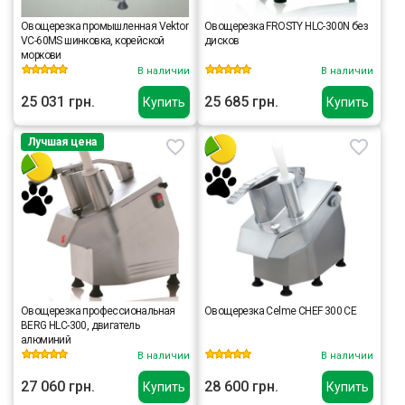
Овощерезка промышленная Vektor
Овощерезка FROSTY HLC-300N без
VC-60MS шинковка, корейской
дисков
моркови
В наличии
В наличии
25 031 грн.
25 685 грн.
Купить
Купить
Лучшая цена
Овощерезка профессиональная
Овощерезка Celme CHEF 300 CE
BERG HLC-300, двигатель
алюминий
В наличии
В наличии
27 060 грн.
28 600 грн.
Купить
Купить