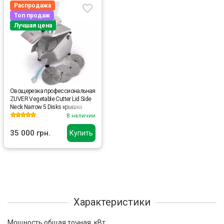
Распродажа
Топ продаж
Лучшая цена
Овощерезка профессиональная
ZUVER Vegetable Cutter Lid Side
Neck Narrow 5 Disks крышка
набок, горловина узкая 5
В наличии
дисков 550W, медный
двигатель
35 000 грн.
Купить
Характеристики
Мощность общая точная, кВт