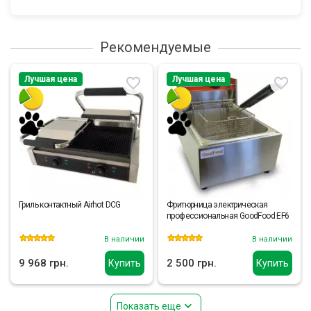
Рекомендуемые
Лучшая цена
Лучшая цена
Гриль контактный Airhot DCG
Фритюрница электрическая
профессиональная GoodFood EF6
В наличии
В наличии
9 968 грн.
2 500 грн.
Купить
Купить
Показать еще