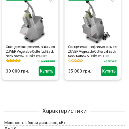
Овощерезка профессиональная
Овощерезка профессиональная
ZUVER Vegetable Cutter Lid Back
ZUVER Vegetable Cutter Lid Back
Neck Narrow 0 Disks крышка
Neck Narrow 5 Disks крышка
сзади, узкая горловина, 0
назад, горловина узкая 5 дисків
В наличии
В наличии
дисков, 550 Вт, медный
550W, медный двигатель
двигатель
30 000 грн.
35 000 грн.
Купить
Купить
Характеристики
Мощность общая диапазон, кВт