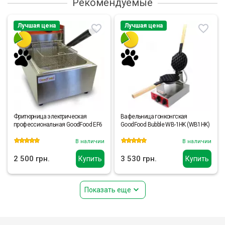
Рекомендуемые
Лучшая цена
Лучшая цена
Фритюрница электрическая
Вафельница гонконгская
профессиональная GoodFood EF6
GoodFood Bubble WB-1HK (WB1HK)
В наличии
В наличии
2 500 грн.
3 530 грн.
Купить
Купить
Показать еще