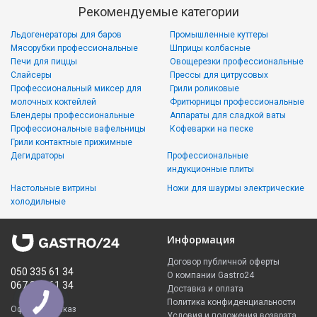
Рекомендуемые категории
Льдогенераторы для баров
Промышленные куттеры
Мясорубки профессиональные
Шприцы колбасные
Печи для пиццы
Овощерезки профессиональные
Слайсеры
Прессы для цитрусовых
Профессиональный миксер для
Грили роликовые
молочных коктейлей
Фритюрницы профессиональные
Блендеры профессиональные
Аппараты для сладкой ваты
Профессиональные вафельницы
Кофеварки на песке
Грили контактные прижимные
Дегидраторы
Профессиональные
индукционные плиты
Настольные витрины
Ножи для шаурмы электрические
холодильные
Информация
Договор публичной оферты
050 335 61 34
О компании Gastro24
067 299 61 34
Доставка и оплата
Политика конфиденциальности
Оформить заказ
Условия и положения возврата