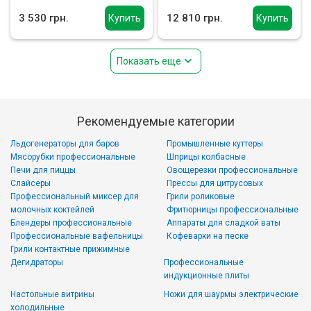
3 530 грн.
12 810 грн.
Купить
Купить
Показать еще
Рекомендуемые категории
Льдогенераторы для баров
Промышленные куттеры
Мясорубки профессиональные
Шприцы колбасные
Печи для пиццы
Овощерезки профессиональные
Слайсеры
Прессы для цитрусовых
Профессиональный миксер для
Грили роликовые
молочных коктейлей
Фритюрницы профессиональные
Блендеры профессиональные
Аппараты для сладкой ваты
Профессиональные вафельницы
Кофеварки на песке
Грили контактные прижимные
Дегидраторы
Профессиональные
индукционные плиты
Настольные витрины
Ножи для шаурмы электрические
холодильные