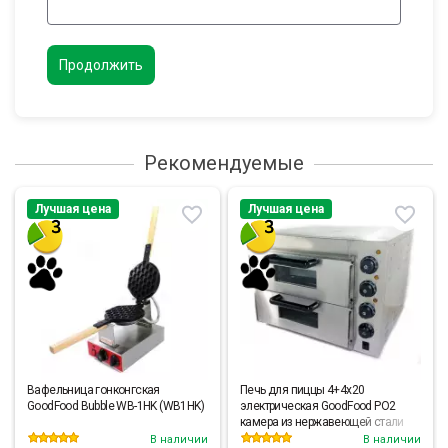
Продолжить
Рекомендуемые
Лучшая цена
Лучшая цена
Вафельница гонконгская
Печь для пиццы 4+4х20
GoodFood Bubble WB-1HK (WB1HK)
электрическая GoodFood PO2
камера из нержавеющей стали
В наличии
В наличии