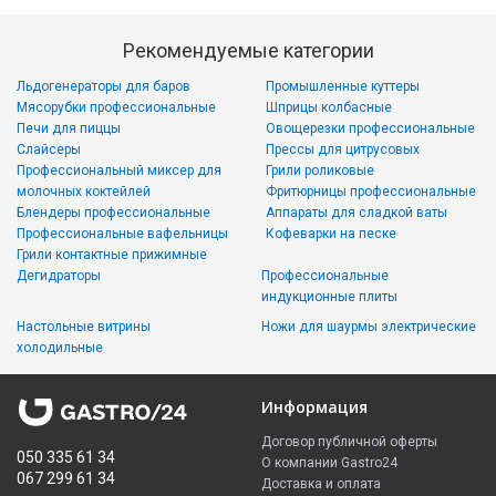
Рекомендуемые категории
Льдогенераторы для баров
Промышленные куттеры
Мясорубки профессиональные
Шприцы колбасные
Печи для пиццы
Овощерезки профессиональные
Слайсеры
Прессы для цитрусовых
Профессиональный миксер для
Грили роликовые
молочных коктейлей
Фритюрницы профессиональные
Блендеры профессиональные
Аппараты для сладкой ваты
Профессиональные вафельницы
Кофеварки на песке
Грили контактные прижимные
Дегидраторы
Профессиональные
индукционные плиты
Настольные витрины
Ножи для шаурмы электрические
холодильные
Информация
Договор публичной оферты
050 335 61 34
О компании Gastro24
067 299 61 34
Доставка и оплата