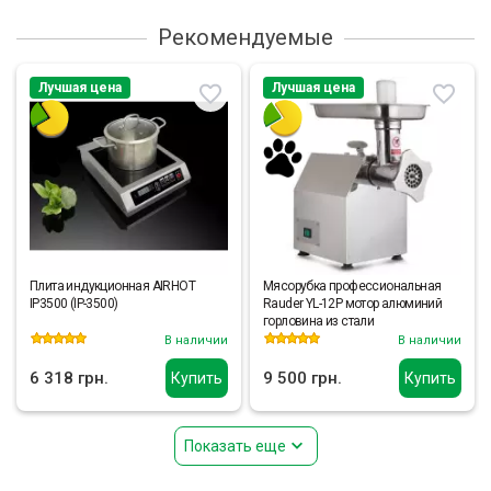
Рекомендуемые
Лучшая цена
Лучшая цена
Плита индукционная AIRHOT
Мясорубка профессиональная
IP3500 (IP-3500)
Rauder YL-12P мотор алюминий
горловина из стали
В наличии
В наличии
6 318 грн.
9 500 грн.
Купить
Купить
Показать еще