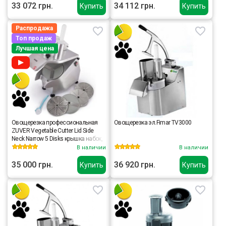
33 072 грн.
34 112 грн.
Купить
Купить
Распродажа
Топ продаж
Лучшая цена
Овощерезка профессиональная
Овощерезка эл.Fimar TV3000
ZUVER Vegetable Cutter Lid Side
Neck Narrow 5 Disks крышка набок,
горловина узкая 5 дисков 550W,
В наличии
В наличии
медный двигатель
35 000 грн.
36 920 грн.
Купить
Купить