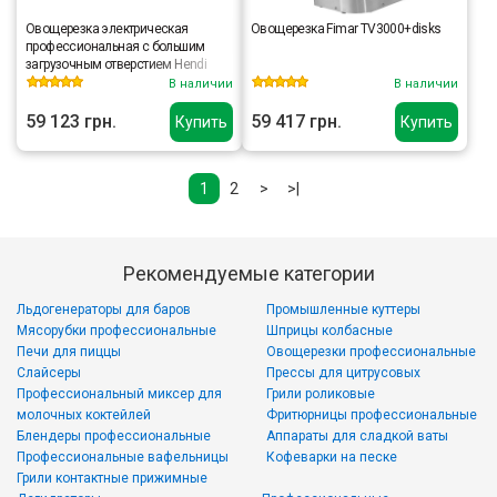
Овощерезка электрическая
Овощерезка Fimar TV3000+disks
профессиональная с большим
загрузочным отверстием Hendi
231852
В наличии
В наличии
59 123 грн.
59 417 грн.
Купить
Купить
1
2
>
>|
Рекомендуемые категории
Льдогенераторы для баров
Промышленные куттеры
Мясорубки профессиональные
Шприцы колбасные
Печи для пиццы
Овощерезки профессиональные
Слайсеры
Прессы для цитрусовых
Профессиональный миксер для
Грили роликовые
молочных коктейлей
Фритюрницы профессиональные
Блендеры профессиональные
Аппараты для сладкой ваты
Профессиональные вафельницы
Кофеварки на песке
Грили контактные прижимные