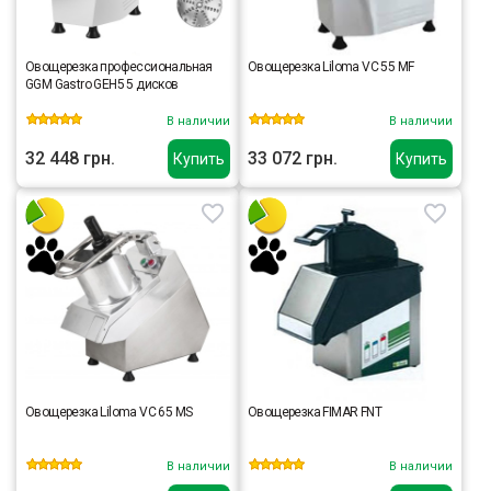
Овощерезка профессиональная
Овощерезка Liloma VC 55 MF
GGM Gastro GEH5 5 дисков
В наличии
В наличии
32 448 грн.
33 072 грн.
Купить
Купить
Овощерезка Liloma VC 65 MS
Овощерезка FIMAR FNT
В наличии
В наличии