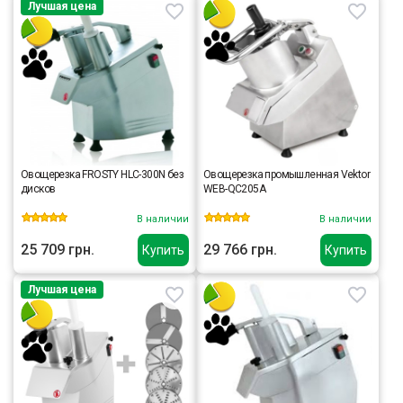
Лучшая цена
Овощерезка FROSTY HLC-300N без
Овощерезка промышленная Vektor
дисков
WEB-QC205A
В наличии
В наличии
25 709 грн.
29 766 грн.
Купить
Купить
Лучшая цена