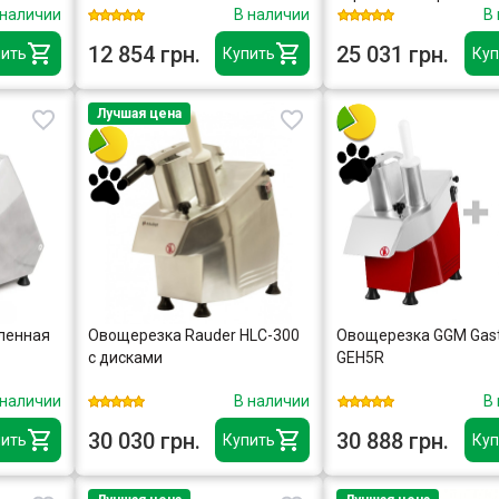
 наличии
В наличии
В
12 854 грн.
25 031 грн.
ить
Купить
Куп
Лучшая цена
ленная
Овощерезка Rauder HLC-300
Овощерезка GGM Gas
с дисками
GEH5R
 наличии
В наличии
В
30 030 грн.
30 888 грн.
ить
Купить
Куп