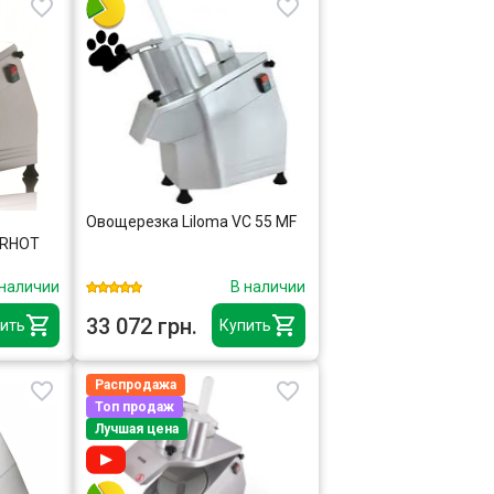
Овощерезка Liloma VC 55 MF
IRHOT
 наличии
В наличии
33 072 грн.
ить
Купить
Распродажа
Топ продаж
Лучшая цена