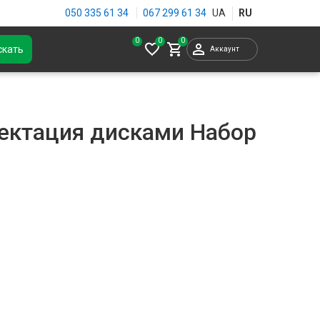
050 335 61 34
067 299 61 34
0
скать
Аккаунт
ектация дисками Набор