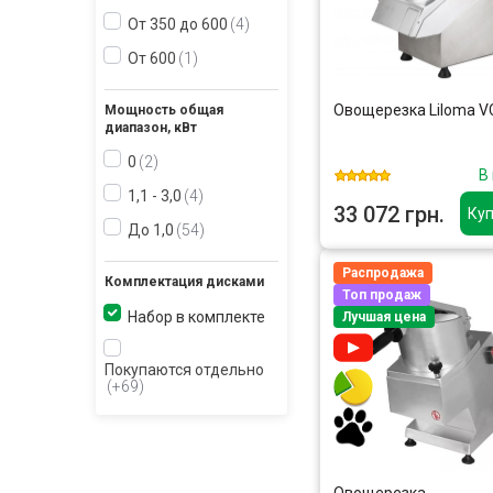
От 350 до 600
4
От 600
1
Овощерезка Liloma V
Мощность общая
диапазон, кВт
0
2
В
1,1 - 3,0
4
33 072 грн.
Куп
До 1,0
54
Распродажа
Комплектация дисками
Топ продаж
Набор в комплекте
Лучшая цена
Покупаются отдельно
+69
Овощерезка