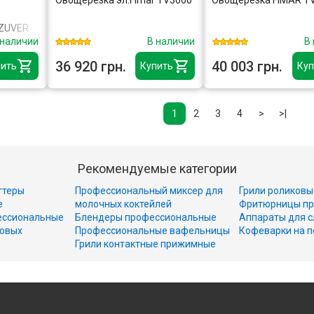
 ZUVER
 наличии
В наличии
В
ack Wide
азад,
36 920 грн.
40 003 грн.
ить
Купить
Куп
исків
ель
1
2
3
4
>
>|
Рекомендуемые категории
ттеры
Профессиональный миксер для
Грили роликовы
е
молочных коктейлей
Фритюрницы пр
ессиональные
Блендеры профессиональные
Аппараты для с
совых
Профессиональные вафельницы
Кофеварки на п
Грили контактные прижимные