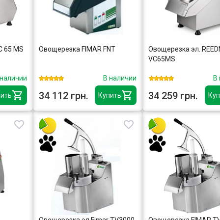
C 65 MS
Овощерезка FIMAR FNT
Овощерезка эл. REED
VC65MS
 наличии
В наличии
В
34 112 грн.
34 259 грн.
ить
Купить
Куп
Овощерезка эл.Fimar TV3000
Овощерезка FIMAR T