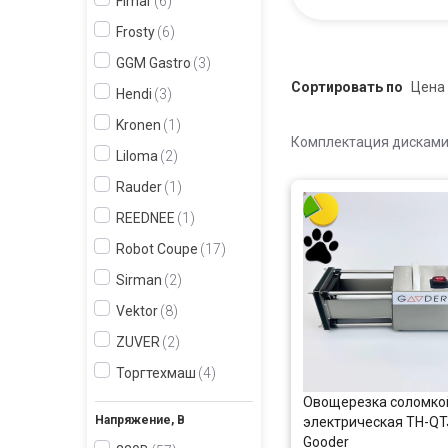
Fimar
6
Frosty
6
GGM Gastro
3
Сортировать по
Hendi
3
Kronen
1
Комплектация дисками
Liloma
2
Rauder
1
REEDNEE
1
Robot Coupe
17
Sirman
2
Vektor
8
ZUVER
2
Торгтехмаш
4
Овощерезка соломко
Напряжение, В
электрическая TH-QT
Gooder