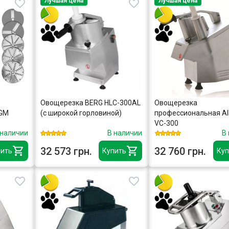
Лучшая цена
Лучшая цена
Овощерезка BERG HLC-300AL
Овощерезка
GGM
(с широкой горловиной)
профессиональная A
VC-300
 наличии
В наличии
В
32 573 грн.
32 760 грн.
ить
Купить
Куп