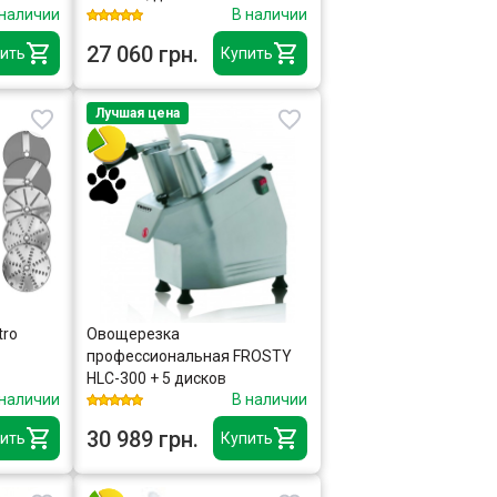
 наличии
В наличии
алюминий
27 060 грн.
ить
Купить
Лучшая цена
tro
Овощерезка
профессиональная FROSTY
HLC-300 + 5 дисков
 наличии
В наличии
30 989 грн.
ить
Купить