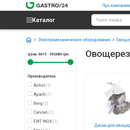
Про компани
Каталог
Электромеханическое оборудование
Овоще
Овощерез
Цена
6615
-
592684
грн.
Производитель
Airhot
1
Apach
1
Berg
2
Cancan
1
EWT INOX
1
Диски для овоще