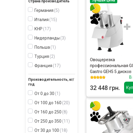
Лучшая цена
Страна производитель
Германия
5
Италия
15
КНР
17
Нидерланды
3
Польша
1
Турция
2
Овощерезка
профессиональная 
Франция
17
Gastro GEH5 5 дисков
В
Производительность, кг/
год
32 448 грн.
Куп
От 0 до 30
1
От 100 до 160
20
От 160 до 250
8
От 250 до 350
11
От 30 до 100
18