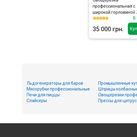
профессиональная с
широкой горловиной
В
Vegetable Cutter Lid B
Neck 5 Grate кришка н
35 000 грн.
Куп
горловина широка 5 д
550W, медный двигат
Льдогенераторы для баров
Промышленные ку
Мясорубки профессиональные
Шприцы колбасны
Печи для пиццы
Овощерезки проф
Слайсеры
Прессы для цитру