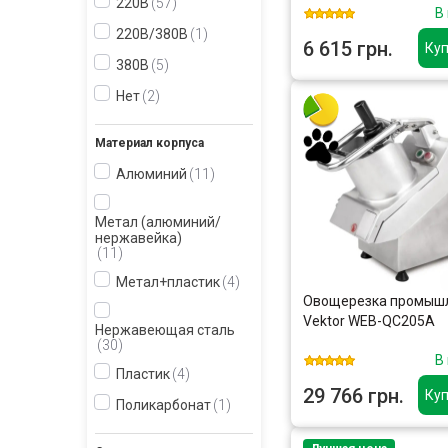
220В
57
В
220В/380В
1
6 615 грн.
Куп
380В
5
Нет
2
Материал корпуса
Алюминий
11
Метал (алюминий/
нержавейка)
11
Метал+пластик
4
Овощерезка промыш
Vektor WEB-QC205A
Нержавеющая сталь
30
В
Пластик
4
29 766 грн.
Куп
Поликарбонат
1