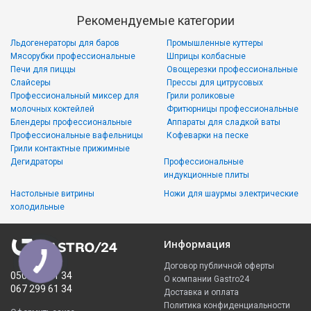
Рекомендуемые категории
Льдогенераторы для баров
Промышленные куттеры
Мясорубки профессиональные
Шприцы колбасные
Печи для пиццы
Овощерезки профессиональные
Слайсеры
Прессы для цитрусовых
Профессиональный миксер для
Грили роликовые
молочных коктейлей
Фритюрницы профессиональные
Блендеры профессиональные
Аппараты для сладкой ваты
Профессиональные вафельницы
Кофеварки на песке
Грили контактные прижимные
Дегидраторы
Профессиональные
индукционные плиты
Настольные витрины
Ножи для шаурмы электрические
холодильные
Информация
Договор публичной оферты
050 335 61 34
О компании Gastro24
067 299 61 34
Доставка и оплата
Политика конфиденциальности