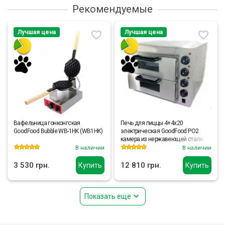
Рекомендуемые
Лучшая цена
Лучшая цена
Вафельница гонконгская
Печь для пиццы 4+4х20
GoodFood Bubble WB-1HK (WB1HK)
электрическая GoodFood PO2
камера из нержавеющей стали
В наличии
В наличии
3 530 грн.
12 810 грн.
Купить
Купить
Показать еще