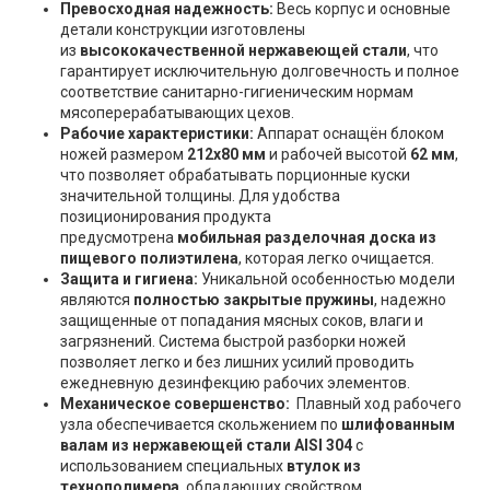
Превосходная надежность:
Весь корпус и основные
детали конструкции изготовлены
из
высококачественной нержавеющей стали
, что
гарантирует исключительную долговечность и полное
соответствие санитарно-гигиеническим нормам
мясоперерабатывающих цехов.
Рабочие характеристики:
Аппарат оснащён блоком
ножей размером
212x80 мм
и рабочей высотой
62 мм
,
что позволяет обрабатывать порционные куски
значительной толщины. Для удобства
позиционирования продукта
предусмотрена
мобильная разделочная доска из
пищевого полиэтилена
, которая легко очищается.
Защита и гигиена:
Уникальной особенностью модели
являются
полностью закрытые пружины
, надежно
защищенные от попадания мясных соков, влаги и
загрязнений. Система быстрой разборки ножей
позволяет легко и без лишних усилий проводить
ежедневную дезинфекцию рабочих элементов.
Механическое совершенство:
Плавный ход рабочего
узла обеспечивается скольжением по
шлифованным
валам из нержавеющей стали AISI 304
с
использованием специальных
втулок из
технополимера
, обладающих свойством