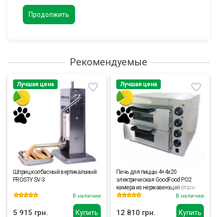
Продолжить
Рекомендуемые
Лучшая цена
Лучшая цена
Шприц колбасный вертикальный
Печь для пиццы 4+4х20
FROSTY SV-3
электрическая GoodFood PO2
камера из нержавеющей стали
В наличии
В наличии
5 915 грн.
12 810 грн.
Купить
Купить