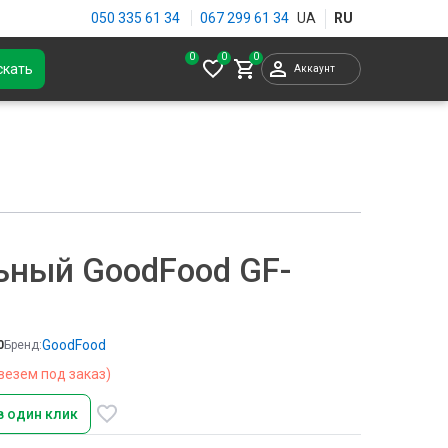
050 335 61 34
067 299 61 34
0
скать
Аккаунт
ьный GoodFood GF-
GoodFood
0
Бренд:
везем под заказ)
в один клик