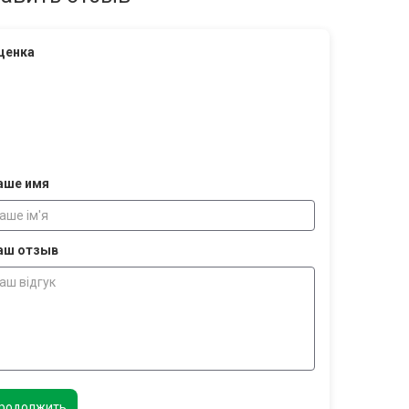
ценка
аше имя
аш отзыв
родолжить