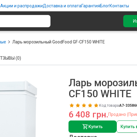
ю
Акции и распродажи
Доставка и оплата
Гарантия
Блог
Контакты
И
ные
Ларь морозильный GoodFood GF-CF150 WHITE
ТЗЫВЫ (0)
Ларь морозил
CF150 WHITE
Код товара
A7-33586
6 408 грн.
Продано (При
Купить
Купить 