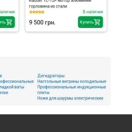
Rauder YL-12P мотор алюминий
Cancan
горловина из стали
наличии
В наличии
9 500 грн.
6 990
ить
Купить
е
Дегидраторы
офессиональные
Настольные витрины холодильные
ладкой ваты
Профессиональные индукционные
еске
плиты
Ножи для шаурмы электрические