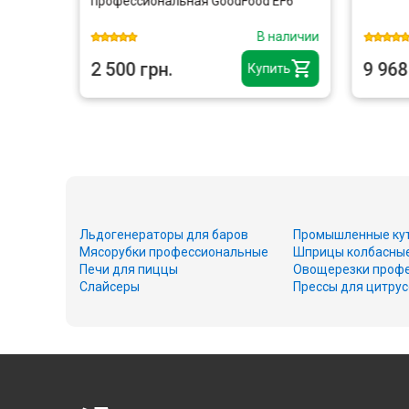
профессиональная GoodFood EF6
наличии
В наличии
2 500 грн.
9 968
ить
Купить
Льдогенераторы для баров
Промышленные ку
Мясорубки профессиональные
Шприцы колбасны
Печи для пиццы
Овощерезки проф
Слайсеры
Прессы для цитру