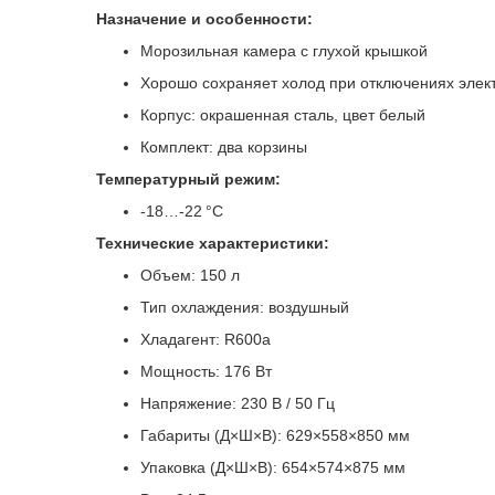
Назначение и особенности:
Морозильная камера с глухой крышкой
Хорошо сохраняет холод при отключениях элек
Корпус: окрашенная сталь, цвет белый
Комплект: два корзины
Температурный режим:
-18…-22 °C
Технические характеристики:
Объем: 150 л
Тип охлаждения: воздушный
Хладагент: R600a
Мощность: 176 Вт
Напряжение: 230 В / 50 Гц
Габариты (Д×Ш×В): 629×558×850 мм
Упаковка (Д×Ш×В): 654×574×875 мм