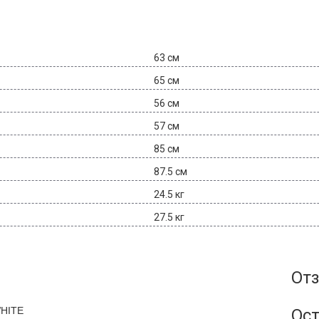
63 см
65 см
56 см
57 см
85 см
87.5 см
24.5 кг
27.5 кг
Отз
WHITE
Ост