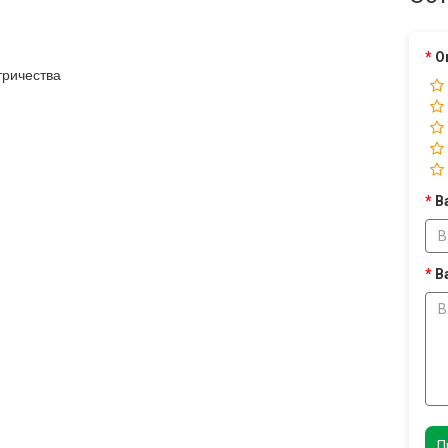
О
тричества
В
В
П