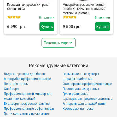
Пресс для цитрусовых и гранат
Мясорубка профессиональная
Cancan 0103
Rauder YL-12P мотор алюминий
горловина из стали
В наличии
В наличии
6 990 грн.
9 500 грн.
Купить
Купить
Показать еще
Рекомендуемые категории
Льдогенераторы для баров
Промышленные куттеры
Мясорубки профессиональные
Шприцы колбасные
Печи для пиццы
Овощерезки профессиональные
Слайсеры
Прессы для цитрусовых
Профессиональный миксер для
Грили роликовые
молочных коктейлей
Фритюрницы профессиональные
Блендеры профессиональные
Аппараты для сладкой ваты
Профессиональные вафельницы
Кофеварки на песке
Грили контактные прижимные